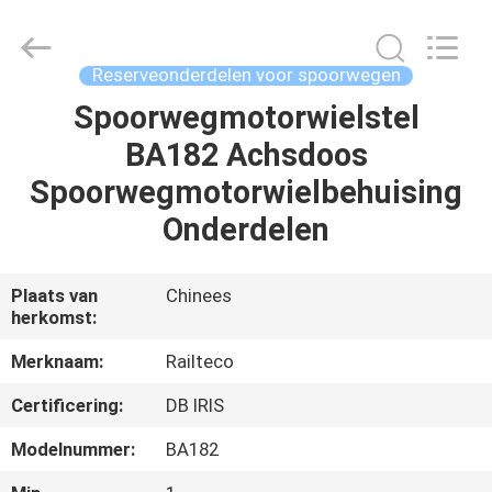
Jiangsu
Railteco
Equipment
Co.,
Ltd..
Reserveonderdelen voor spoorwegen
All
Rights
Reserved.
Spoorwegmotorwielstel
HUIS
BA182 Achsdoos
PRODUCTEN
Spoorwegmotorwielbehuising
Onderdelen
ONGEVEER
ONS
Plaats van
Chinees
herkomst:
FABRIEKSREIS
Merknaam:
Railteco
Certificering:
DB IRIS
KWALITEITSCONTROLE
Modelnummer:
BA182