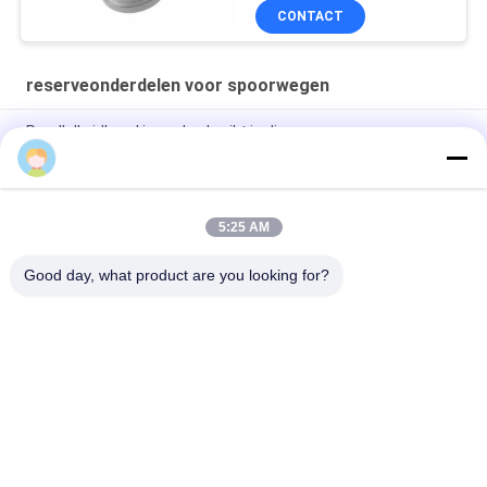
CONTACT
reserveonderdelen voor spoorwegen
Parallelle idlerrol is veel gebruikt in diverse
transportindustrieën
Sound Off Roller veel gebruikt in vele soorten vervoer
5:25 AM
Explosiebestendige rollers die veel worden gebruikt in de
vervoersindustrie
Good day, what product are you looking for?
populaire categorieën
Alle
Reserveonderdelen 
Spoorwegas
Voor Spoorwegen
Spoorweg Draaistel
Spoorwielstel