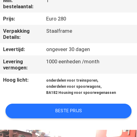
Min.
1
CONTACTEER
bestelaantal:
ONS
Prijs:
Euro 280
Verpakking
Staalframe
NIEUWS
Details:
Levertijd:
ongeveer 30 dagen
GEVALLEN
Levering
1000 eenheden /month
vermogen:
SITEMAP
Hoog licht:
,
onderdelen voor treinsporen
,
onderdelen voor spoorwagons
PRIVACY
BA182 Housing voor spoorwegenassen
POLICY
BESTE PRIJS