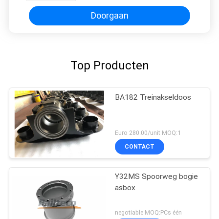
Doorgaan
Top Producten
BA182 Treinakseldoos
Euro 280.00/unit MOQ:1
CONTACT
Y32MS Spoorweg bogie
asbox
negotiable MOQ:PCs één