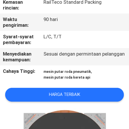
Kemasan
RailTeco Standard Packing
KUALITAS
rincian:
Waktu
90 hari
HUBUNGI
pengiriman:
KAMI
Syarat-syarat
L/C, T/T
pembayaran:
BERITA
Menyediakan
Sesuai dengan permintaan pelanggan
kemampuan:
SEMUA
Cahaya Tinggi:
,
mesin putar roda pneumatik
KASUS
mesin putar roda kereta api
HARGA TERBAIK
SITEMAP
PRIVACY
POLICY