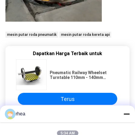
mesin putar roda pneumatik
mesin putar roda kereta api
Dapatkan Harga Terbaik untuk
Pneumatic Railway Wheelset
Turntable 110mm - 140mm
Diameter Ketinggian Angkat
Terus
rhea
Mesin putar roda kereta api
5:34 AM