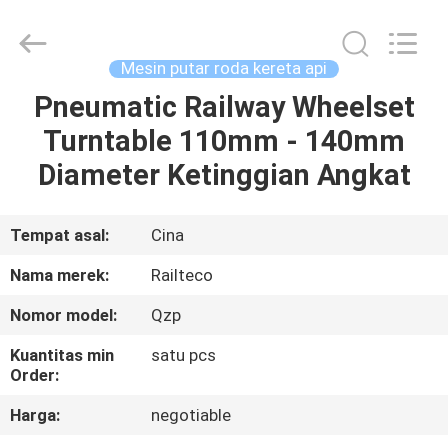
Jiangsu
Railteco
Equipment
Co.,
Ltd..
Mesin putar roda kereta api
All
Rights
Pneumatic Railway Wheelset
RUMAH
Reserved.
Turntable 110mm - 140mm
PRODUK
Diameter Ketinggian Angkat
TENTANG
Tempat asal:
Cina
KITA
Nama merek:
Railteco
Nomor model:
Qzp
WISATA
Kuantitas min
satu pcs
PABRIK
Order:
Harga:
negotiable
KONTROL