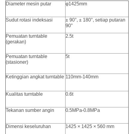
Diameter mesin putar
φ1425mm
Sudut rotasi indeksasi
± 90°, ± 180°, setiap putaran
90°
Pemuatan turntable
2.5t
(gerakan)
Pemuatan turntable
5t
(stasioner)
Ketinggian angkat turntable
110mm-140mm
Kualitas turntable
0.6t
Tekanan sumber angin
0.5MPa-0.8MPa
Dimensi keseluruhan
1425 × 1425 × 560 mm