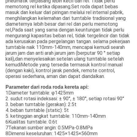
pneumatik terpasang lebih kecil dari rel. Tidak perlu
memotong rel ketika dipasang.Set roda dapat bebas
masuk dan keluar dari piringan melalui rel internal pabrik,
menghilangkan kelemahan dari turntable tradisional yang
diameternya lebih besar dari rel dan perlu memotong
rel,Pada saat yang sama dengan keuntungan tidak perlu
mengurangi kapasitas beban rel, tidak tergelincir dan tidak
ada kerusakan pada pergelangan tangan. selama pekerjaan
turntable naik 110mm-140mm, mencapai kemudi searah
jarum jam dan anti arah jarum jam (berputar 90 ° setiap
kali),dan menyelesaikan setelan ulang turntable setelah
kemudiMetode yang tersedia termasuk kontrol manual
(dengan kaki), kontrol jarak pendek, remote control,
operasi sederhana, aman dan dapat diandalkan.
Parameter dari roda roda kereta api:
1Diameter turntable: φ1425mm
2. sudut rotasi indeksasi: ± 90°, ± 180°, setiap rotasi 90°
3. beban turntable (gerakan): 2.5t
4. beban turntable (static): 5t
5. ketinggian angkat turntable: 110mm-140mm
6Kualitas turntable: 0.6t
7Tekanan sumber angin: 0.5MPa-0.8MPa
8Dimensi keseluruhan: 1425×1425×560mm