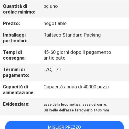
CONTROLLO
Quantità di
pc uno
ordine minimo:
DI
QUALITÀ
Prezzo:
negotiable
Imballaggi
Railteco Standard Packing
CONTATTICI
particolari:
Tempi di
45-60 giorni dopo il pagamento
consegna:
anticipato
NOTIZIE
Termini di
L/C, T/T
pagamento:
CASI
Capacità di
Capacità annua di 40000 pezzi
alimentazione:
MAPPA
Evidenziare:
,
,
asse della locomotiva
asse del carro
DEL
Dislivello dell'asse ferroviario 1435 mm
SITO
MIGLIOR PREZZO