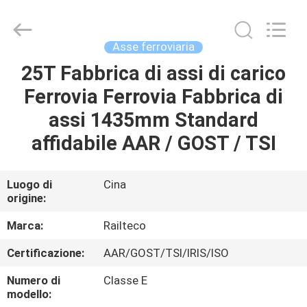
Jiangsu
Railteco
Equipment
Co.,
Ltd..
Asse ferroviaria
All
Rights
25T Fabbrica di assi di carico
CASA
Reserved.
Ferrovia Ferrovia Fabbrica di
PRODOTTI
assi 1435mm Standard
affidabile AAR / GOST / TSI
CIRCA
NOI
Luogo di
Cina
origine:
GIRO
Marca:
Railteco
DELLA
Certificazione:
AAR/GOST/TSI/IRIS/ISO
FABBRICA
Numero di
Classe E
modello: