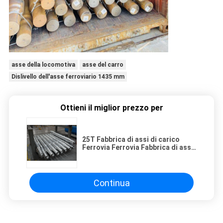
asse della locomotiva
asse del carro
Dislivello dell'asse ferroviario 1435 mm
Ottieni il miglior prezzo per
25T Fabbrica di assi di carico
Ferrovia Ferrovia Fabbrica di assi
1435mm Standard affidabile AAR /
GOST / TSI
Continua