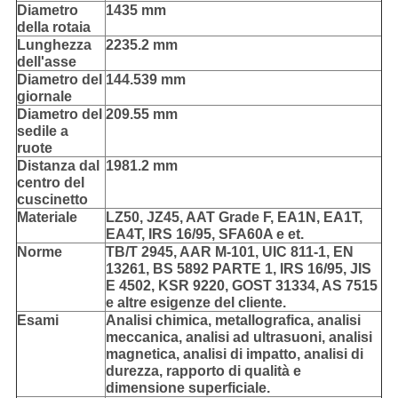
Diametro
1435 mm
della rotaia
Lunghezza
2235.2 mm
dell'asse
Diametro del
144.539 mm
giornale
Diametro del
209.55 mm
sedile a
ruote
Distanza dal
1981.2 mm
centro del
cuscinetto
Materiale
LZ50, JZ45, AAT Grade F, EA1N, EA1T,
EA4T, IRS 16/95, SFA60A e et.
Norme
TB/T 2945, AAR M-101, UIC 811-1, EN
13261, BS 5892 PARTE 1, IRS 16/95, JIS
E 4502, KSR 9220, GOST 31334, AS 7515
e altre esigenze del cliente.
Esami
Analisi chimica, metallografica, analisi
meccanica, analisi ad ultrasuoni, analisi
magnetica, analisi di impatto, analisi di
durezza, rapporto di qualità e
dimensione superficiale.