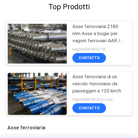
Top Prodotti
Asse ferroviaria 2180
mm Asse a bogie per
vagoni ferroviari AAR /
TSI / EN
negotiable MOQ:10
CONTATTO
Asse ferroviaria di un
veicolo ferroviario da
passeggeri a 120 km/h
negotiable MOQ:pc uno
CONTATTO
Asse ferroviaria