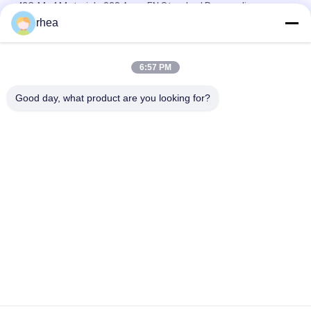
42CrMo4 Materiale 838 Asse EN Standard Personalizzare
rhea
IRS R-16/95 Assale ferroviario nero per assali forgiati LHB per
carrozza passeggeri ferroviaria
6:57 PM
IRS R-16/95 Asse ferroviario Dia 840 mm Asse semilavorato
per carri ferroviari
Good day, what product are you looking for?
Categorie popolari
Tutti
Pezzi Di Ricambio 
Asse Ferroviaria
Ferroviari
Set Di Ruote 
Carrello Ferroviario
Ferroviarie
Ruote D'acciaio 
Camioni Cisterna 
Della Ferrovia
Ferroviari
Carrozzina A Cavallo
Camionetto A Treno