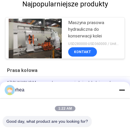
Najpopularniejsze produkty
Maszyna prasowa
hydrauliczna do
konserwacji kolei
USD280000-USD360000 / Unit MOQ:1
KONTAKT
Prasa kołowa
17.2kW WYJ2 Maszyna do prasowania łożysk kolejowych
rhea
Przesylator prasowy do przenośnych łożysk kołowych
φ680mm - φ1050mm Prężnica koła
1:22 AM
Wysoka wytrzymałość, maszyna do tłoczenia kół, maszyna do
rozmontowania łożysk kołowych
Good day, what product are you looking for?