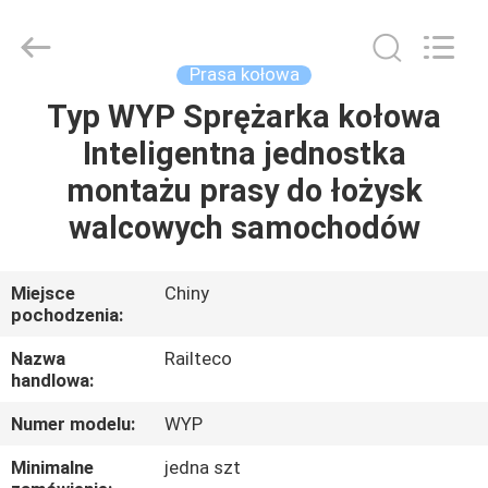
Jiangsu
Railteco
Equipment
Co.,
Ltd..
Prasa kołowa
All
Rights
Typ WYP Sprężarka kołowa
DOM
Reserved.
Inteligentna jednostka
PRODUKTY
montażu prasy do łożysk
walcowych samochodów
O
NAS
Miejsce
Chiny
pochodzenia:
WYCIECZKA
Nazwa
Railteco
handlowa:
PO
Numer modelu:
WYP
FABRYCE
Minimalne
jedna szt