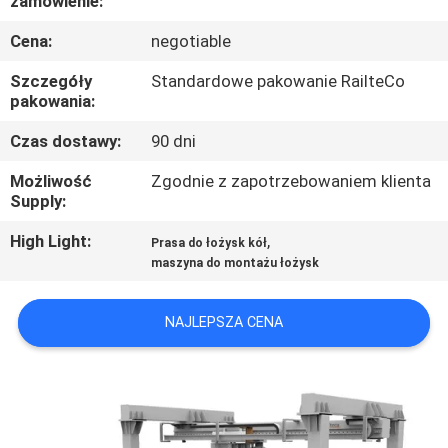
zamówienie:
KONTROLA
Cena:
negotiable
JAKOŚCI
Szczegóły
Standardowe pakowanie RailteCo
pakowania:
SKONTAKTUJ
SIĘ
Czas dostawy:
90 dni
Z
Możliwość
Zgodnie z zapotrzebowaniem klienta
Supply:
NAMI
High Light:
,
Prasa do łożysk kół
maszyna do montażu łożysk
AKTUALNOŚCI
NAJLEPSZA CENA
PRZYPADKI
SITEMAP