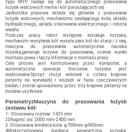
typu WYP nadaje się do automatycznego prasowania
łożysk walcowych metra i kół poruszających się.
Jednostka prasowa składa się głównie z prasowania
łożysk walcowych, mechanizmu zasilającego koła, układu
hydraulicznego, układu sterowania elektrycznego i robota
wiadra.
Podczas pracy robot wstępnie instaluje łożyska,
mechanizm wysyłania kół wysyła pary kół do stacji i z niej,
maszyna do prasowania automatycznie naciska
łożyska,generuje krzywe do prasowania, ocenia wyniki
montażu prasy i łączy informacje o montażu prasy.
Cały proces jest kontrolowany przez komputer, a
automatyczna operacja tłoczenia łożyska jest
realizowana.Sprzęt złożył wniosek o cztery krajowe
patenty na wynalazki i wszedł w fazie rzeczywistych
badań, i został upoważniony przez trzy krajowe patenty na
modele użytkowe.
Parametry
z
Maszyna do prasowania łożysk
zestawu kół
:
1- Stosowany rozmiar: 1435 mm
2Długość osi: 2000 mm-2400 mm
3. Stosowana średnica koła: φ700mm-φ960mm
4Wykorzystywana średnica wewnętrzna łożyska: