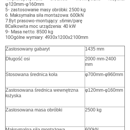
φ120mm-φ160mm
5- zastosowanie masy obróbki: 2500 kg
6. Maksymalna siła montażowa: 600kN
7.Byt prasowo-montujący: ≤6min/parę
8Całkowita moc urządzenia: 40 kW
9- Masa netto: 8500 kg
10Ogólne wymiary: 4930x1200x2100mm
Zastosowany gabaryt
1435 mm
Długość osi
2000 mm-2400
mm
Stosowana średnica koła
φ700mm-φ960mm
Zastosowana średnica wewnętrzna
φ120mm-φ160mm
łożyska
Zastosowana masa obróbki
2500 kg
Maksymalna siła montażowa
600kN