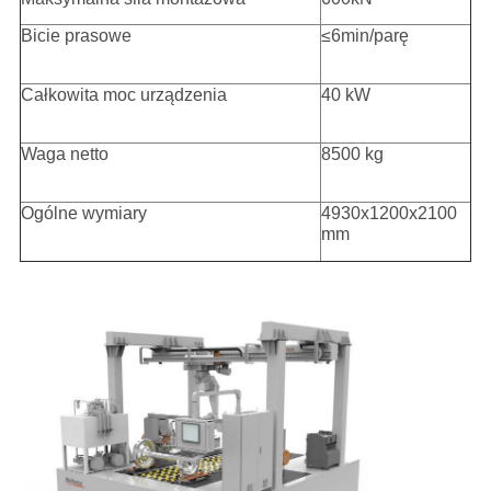
Bicie prasowe
≤6min/parę
Całkowita moc urządzenia
40 kW
Waga netto
8500 kg
Ogólne wymiary
4930x1200x2100
mm