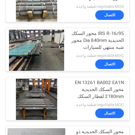
PRIVACY
الحديدية
negotiable MOQ:قطعة واحدة
POLICY
الاتصال
20
عجلات السكك
IRS R-16/95 محور السكك
الحديدية Dia 840mm محور
الحديدية الفولاذية
شبه منتهي للسيارات
الحديدية
negotiable MOQ:قطعة واحدة
الاتصال
EN 13261 BA002 EA1N
3
محور السكك الحديدية
عربات خزانات السكك
2180mm لقطار السكك
الحديدية
negotiable MOQ:قطعة واحدة
الحديدية
الاتصال
محور السكك الحديدية ذو