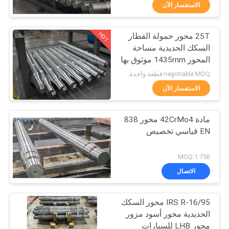
الاستفسار الآن
مراقبة
HOT
25T محور حمولة القطار
الجودة
29
السكك الحديدية مساحة
المحور 1435mm موثوق بها
عربة السكك الحديدية
اتصل
AAR / GOST / TSI المعيار
negotiable MOQ:قطعة واحدة
بنا
الاستفسار الآن
مادة 42CrMo4 محور 838
أخبار
EN قياسي تخصيص
23
حالات
750 MOQ:1
مجموعة عجلات
الاتصال
خريطة
السكك الحديدية
IRS R-16/95 محور السكك
الموقع
الحديدية محور أسود مزور
محور LHB للسيارات