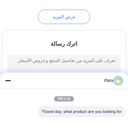
10
عرض المزيد
عربة شحن للسكك
الحديدية
اترك رسالة
3
عربات السكك
rhea
الحديدية للركاب
5:32 PM
Good day, what product are you looking for?
فئات شعبية
جميع