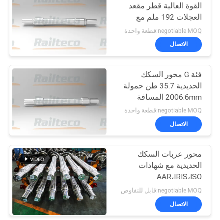
القوة العالية قطر مقعد
العجلات 192 ملم مع
8
شهادة ISO
negotiable MOQ:قطعة واحدة
عربة السكك الحديدية
الاتصال
المسطحة
فئة G محور السكك
الحديدية 35.7 طن حمولة
2006.6mm المسافة
المركزية المحملة
negotiable MOQ:قطعة واحدة
الاتصال
6
محور عربات السكك
عربة الهوبر
الحديدية مع شهادات
AAR،IRIS،ISO
negotiable MOQ:قابل للتفاوض
الاتصال