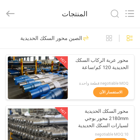
Jiangsu
Railteco
Equipment
المنتجات
Co.,
Ltd..
All
Rights
منزل،
Reserved.
45
الصين محور السكك الحديدية
بيت
قطع غيار السكك
الحديدية
HOT
محور عربة الركاب السكك
منتجات
الحديدية 120 كم/ساعة
معلومات
negotiable MOQ:قطعة واحدة
عنا
الاستفسار الآن
22
HOT
محور السكك الحديدية
جولة
محور السكك الحديدية
2180mm محور بوجي
في
لسيارات السكك الحديدية
AAR / TSI / EN
المعمل
negotiable MOQ:10