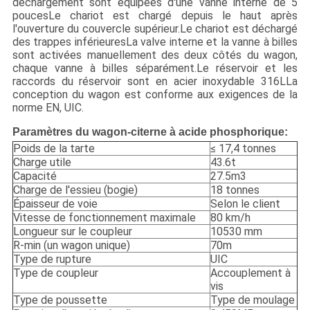
déchargement sont équipées d'une vanne interne de 5
poucesLe chariot est chargé depuis le haut après
l'ouverture du couvercle supérieur.Le chariot est déchargé
des trappes inférieuresLa valve interne et la vanne à billes
sont activées manuellement des deux côtés du wagon,
chaque vanne à billes séparément.Le réservoir et les
raccords du réservoir sont en acier inoxydable 316LLa
conception du wagon est conforme aux exigences de la
norme EN, UIC.
Paramètres du wagon-citerne à acide phosphorique:
Poids de la tarte
≤ 17,4 tonnes
Charge utile
43.6t
Capacité
27.5m3
Charge de l'essieu (bogie)
18 tonnes
Épaisseur de voie
Selon le client
Vitesse de fonctionnement maximale
80 km/h
Longueur sur le coupleur
10530 mm
R-min (un wagon unique)
70m
Type de rupture
UIC
Type de coupleur
Accouplement à
vis
Type de poussette
Type de moulage