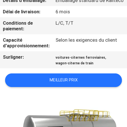
Détails d'emballage:
Emballage standard de Railteco
Délai de livraison:
6 mois
CONTRÔLE
DE
Conditions de
L/C, T/T
paiement:
QUALITÉ
Capacité
Selon les exigences du client
d'approvisionnement:
CONTACTEZ-
Surligner:
,
voitures-citernes ferroviaires
NOUS
wagon-citerne de train
NOUVELLES
MEILLEUR PRIX
CAS
PLAN
DU