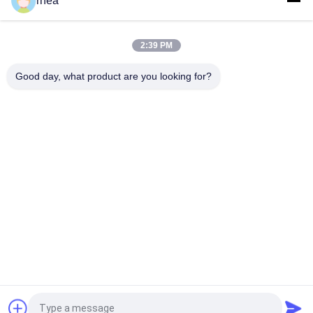
rhea
Voiture-citerne ferroviaire de haute fiabilité, voiture-citerne de
train à 80 km/h Vitesse maximale de fonctionnement
2:39 PM
43.6 Tonnes de wagons-citernes ferroviaires, wagons-
citernes pour l' acide phosphorique
Good day, what product are you looking for?
Catégories populaires
Tous
Pièces Détachées 
Arbre De Chemin De 
Ferroviaires
Fer
Railway Wheel Set, 
Bogie Ferroviaire
C' Est Le Jeu.
Roues En Acier De 
Wagons-Citernes 
Rail
Ferroviaires
Voiture À Rail À 
Voiture À Trémie
Planche
Demandez un devis