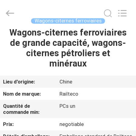
Jiangsu
Railteco
Equipment
Co.,
Ltd..
Wagons-citernes ferroviaires
All
Rights
Reserved.
Wagons-citernes ferroviaires
MAISON
de grande capacité, wagons-
PRODUITS
citernes pétroliers et
minéraux
AU
SUJET
Lieu d'origine:
Chine
DE
Nom de marque:
Railteco
NOUS
Quantité de
PCs un
commande min:
VISITE
Prix:
negotiable
D'USINE