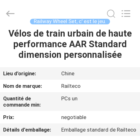
Jiangsu
Railteco
Equipment
Co.,
Ltd..
Railway Wheel Set, c' est le jeu.
All
Rights
Reserved.
Vélos de train urbain de haute
MAISON
performance AAR Standard
PRODUITS
dimension personnalisée
AU
Lieu d'origine:
Chine
SUJET
Nom de marque:
Railteco
DE
Quantité de
PCs un
NOUS
commande min:
Prix:
negotiable
VISITE
Détails d'emballage:
Emballage standard de Railteco
D'USINE