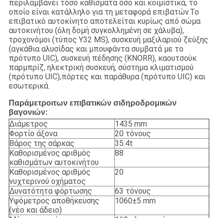
περιλαμβάνει τόσο καθίσματα όσο και κοιμιστικά, το
οποίο είναι κατάλληλο για τη μεταφορά επιβατών.Το
επιβατικό αυτοκίνητο αποτελείται κυρίως από σώμα
αυτοκινήτου (όλη δομή συγκολλημένη σε χάλυβα),
τροχονόμοι (τύπος Y32 MS), συσκευή μαξιλαριού ζεύξης
(αγκάθια αλυσίδας και μπουφάντα συμβατά με το
πρότυπο UIC), συσκευή πέδησης (KNORR), καουτσούκ
παρμπρίζ, ηλεκτρική συσκευή, σύστημα κλιματισμού
(πρότυπο UIC),πόρτες και παράθυρα (πρότυπο UIC) και
εσωτερικά.
Παράμετροι
των επιβατικών σιδηροδρομικών
βαγονιών:
Διάμετρος
1435 mm
Φορτίο άξονα
20 τόνους
Βάρος της σάρκας
35.4t
Καθορισμένος αριθμός
88
καθισμάτων αυτοκινήτου
Καθορισμένος αριθμός
20
νυχτερινού οχήματος
Δυνατότητα φόρτωσης
63 τόνους
Υψόμετρος αποθήκευσης
1060±5 mm
(νέο και άδειο)