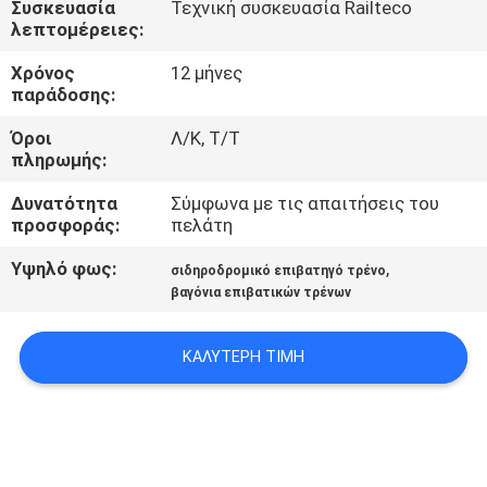
Συσκευασία
Τεχνική συσκευασία Railteco
ΈΛΕΓΧΟΣ
λεπτομέρειες:
Χρόνος
12 μήνες
ΜΑΣ
παράδοσης:
ΕΛΆΤΕ
Όροι
Λ/Κ, Τ/Τ
ΣΕ
πληρωμής:
ΕΠΑΦΉ
Δυνατότητα
Σύμφωνα με τις απαιτήσεις του
προσφοράς:
πελάτη
ΜΕ
Υψηλό φως:
,
σιδηροδρομικό επιβατηγό τρένο
βαγόνια επιβατικών τρένων
ΕΙΔΉΣΕΙΣ
ΚΑΛΎΤΕΡΗ ΤΙΜΉ
ΠΕΡΙΠΤΏΣΕΙΣ
SITEMAP