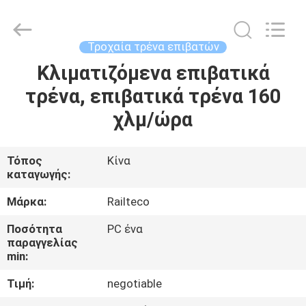
Railteco
Equipment
Co.,
Ltd..
All
Τροχαία τρένα επιβατών
Rights
Reserved.
Κλιματιζόμενα επιβατικά
ΣΠΊΤΙ
τρένα, επιβατικά τρένα 160
ΠΡΟΪΌΝΤΑ
χλμ/ώρα
ΠΕΡΊΠΟΥ
Τόπος
Κίνα
καταγωγής:
ΕΜΕΊΣ
Μάρκα:
Railteco
ΓΎΡΟΣ
Ποσότητα
PC ένα
παραγγελίας
ΕΡΓΟΣΤΑΣΊΩΝ
min:
Τιμή:
negotiable
ΠΟΙΟΤΙΚΌΣ