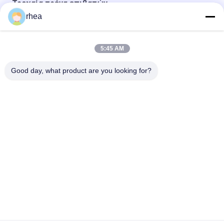
Τροχαία τρένα επιβατών
rhea
1435mm Gauge Τροχαία τρένα επιβατών, Τροχαία τρένα
επιβατών 63T χωρητικότητα φορτίου, τρένο
5:45 AM
20T Άξονα φορτίο Επιβατηγό τρένο Αυτοκινήτων,
Σιδηροδρομικό επιβατηγό τρένο 26400mm μήκος
Good day, what product are you looking for?
Λαϊκή κατηγορία
Όλα
Ανταλλακτικά 
Σιδηροδρομικός 
Σιδηροδρόμων
Άξονας
Σιδηροδρομικό 
Συγκρότημα 
Φορείο
Τροχών 
Σιδηροδρόμου
Ρόδες Ραγών 
Σιδηροδρομικά 
Χάλυβα
Βαγόνια Δεξαμενών
Σιδηροδρομική 
Τροχαία Άμαξα
Άμαξα