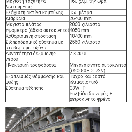
Μέγιστη ταχύτητα
160 χλμ. την ώρα
λειτουργίας
Ελάχιστη ακτίνα καμπύλης
150 μέτρα
Διάρκεια
26400 mm
Μέγιστο πλάτος
2868 χιλιοστά
Υψόμετρο (άδειο αυτοκίνητο)
4050 mm
Καθορισμένη απόσταση
18400 mm
Σιδηροδρομικό σύστημα με
2560 χιλιοστά
σταθερό μεταξόνιο
Δυνατότητα δεξαμενής
2 × 400L
νερού
Ηλεκτρική τροφοδοσία
Μηχανοκίνητο αυτοκίνητο
((AC380+DC72V)
Εξοπλισμός θέρμανσης και
Ψυχρό και ζεστό
ψύξης
κλιματιστικό
Σύστημα πέδησης
C3WI-P
Βαλβίδα διανομής +
χειροκίνητο φρένο