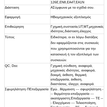
126E,EN8,EA4T,EA1N
Διάσταση
Α
Σύμφωνα με τα σχέδιά σου.
Εφαρμογή
H
Βιομηχανικός εξοπλισμός
Επιθεώρηση
Γ
χημική,συστασία,UT,MT,μηχανικές
ιδιότητες,διάσταση,έλεγχος
Τύπος
Ειδικότερα, οι εν λόγω διατάξεις
δεν εφαρμόζονται στις συσκευές
που χρησιμοποιούνται για την
κατασκευή ή τον εξοπλισμό των
συσκευών.
QC; Doc
Γ
χημική σύνθεση, αναφορά,
μηχανικές ιδιότητες, αναφορά,
δοκιμή, έκθεση, θερμική
επεξεργασία, έκθεση,
διαστάσεις; έλεγχο; αναφορά.
Σφυρηλάτηση·
Π
Επεξεργασία
Εγώ...
θέρμανση --- σφυρηλάτηση -
-- θερμότητα
-
επεξεργασία ---
ακατέργαστη
;
Επεξεργασία --- ΤΕ --
- Ελεγχόμενο --- Τελειοποίηση,