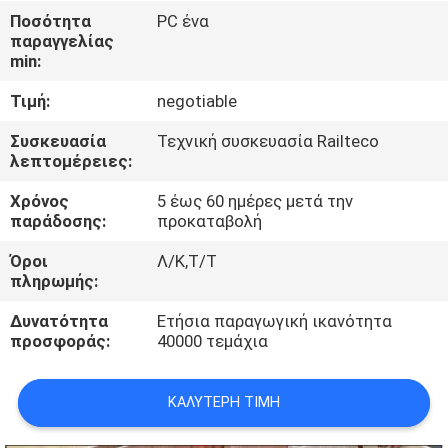
ΈΛΕΓΧΟΣ
Ποσότητα
PC ένα
παραγγελίας
min:
ΜΑΣ
Τιμή:
negotiable
ΕΛΆΤΕ
ΣΕ
Συσκευασία
Τεχνική συσκευασία Railteco
λεπτομέρειες:
ΕΠΑΦΉ
Χρόνος
5 έως 60 ημέρες μετά την
ΜΕ
παράδοσης:
προκαταβολή
Όροι
Λ/Κ,Τ/Τ
ΕΙΔΉΣΕΙΣ
πληρωμής:
Δυνατότητα
Ετήσια παραγωγική ικανότητα
ΠΕΡΙΠΤΏΣΕΙΣ
προσφοράς:
40000 τεμάχια
SITEMAP
ΚΑΛΎΤΕΡΗ ΤΙΜΉ