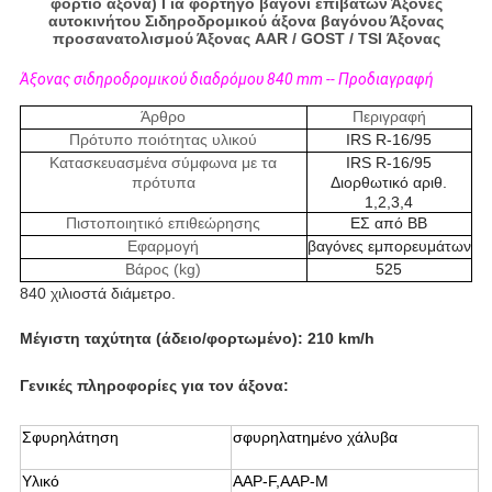
φορτίο άξονα) Για φορτηγό βαγόνι επιβατών Άξονες
αυτοκινήτου Σιδηροδρομικού άξονα βαγόνου Άξονας
προσανατολισμού Άξονας AAR / GOST / TSI Άξονας
Άξονας σιδηροδρομικού διαδρόμου 840 mm -- Προδιαγραφή
Άρθρο
Περιγραφή
Πρότυπο ποιότητας υλικού
IRS R-16/95
Κατασκευασμένα σύμφωνα με τα
IRS R-16/95
πρότυπα
Διορθωτικό αριθ.
1,2,3,4
Πιστοποιητικό επιθεώρησης
ΕΣ από ΒΒ
Εφαρμογή
βαγόνες εμπορευμάτων
Βάρος (kg)
525
840 χιλιοστά διάμετρο.
Μέγιστη ταχύτητα (άδειο/φορτωμένο): 210 km/h
Γενικές πληροφορίες για τον άξονα:
Σφυρηλάτηση
σφυρηλατημένο χάλυβα
Υλικό
ΑΑΡ-F,ΑΑΡ-M