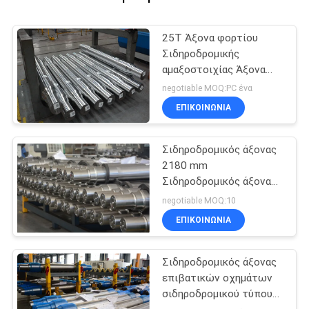
25T Άξονα φορτίου
Σιδηροδρομικής
αμαξοστοιχίας Άξονα
1435mm Αξιόπιστο
negotiable MOQ:PC ένα
πρότυπο AAR / GOST /
ΕΠΙΚΟΙΝΩΝΙΑ
TSI
Σιδηροδρομικός άξονας
2180 mm
Σιδηροδρομικός άξονας
για βαγόνες
negotiable MOQ:10
σιδηροδρομικών
ΕΠΙΚΟΙΝΩΝΙΑ
οχημάτων AAR / TSI /
EN
Σιδηροδρομικός άξονας
επιβατικών οχημάτων
σιδηροδρομικού τύπου