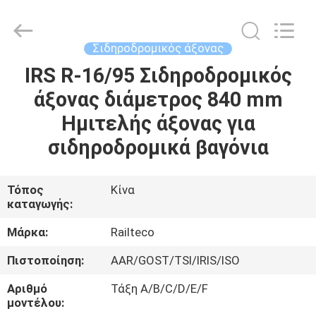
Railteco
Equipment
Co.,
Ltd..
All
Σιδηροδρομικός άξονας
Rights
Reserved.
IRS R-16/95 Σιδηροδρομικός
ΣΠΊΤΙ
άξονας διάμετρος 840 mm
ΠΡΟΪΌΝΤΑ
Ημιτελής άξονας για
σιδηροδρομικά βαγόνια
ΠΕΡΊΠΟΥ
ΕΜΕΊΣ
Τόπος
Κίνα
καταγωγής:
ΓΎΡΟΣ
Μάρκα:
Railteco
ΕΡΓΟΣΤΑΣΊΩΝ
Πιστοποίηση:
AAR/GOST/TSI/IRIS/ISO
Αριθμό
Τάξη A/B/C/D/E/F
ΠΟΙΟΤΙΚΌΣ
μοντέλου: