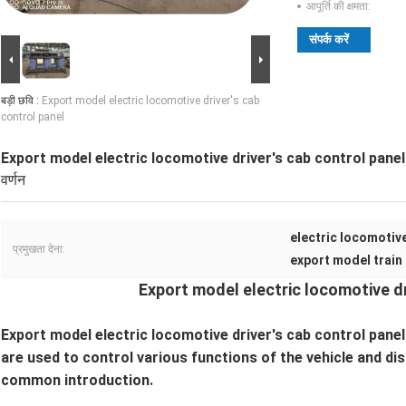
आपूर्ति की क्षमता:
संपर्क करें
बड़ी छवि :
Export model electric locomotive driver's cab
control panel
Export model electric locomotive driver's cab control panel
वर्णन
electric locomotiv
प्रमुखता देना:
export model train
Export model electric locomotive dr
Export model electric locomotive driver's cab control pane
are used to control various functions of the vehicle and d
common introduction.