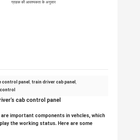
ग्राहक की आवश्यकता के अनुसार
e control panel
train driver cab panel
,
,
 control
iver's cab control panel
l are impo
rtant components in vehcles, which
isplay the working status. Here are some