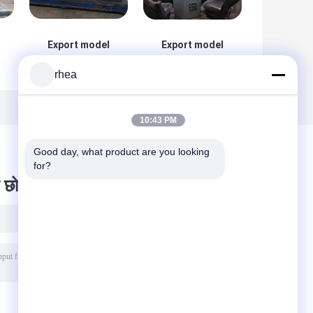
Export model
Export model
electric
electric
rhea
locomotive
locomotive
driver's cab
driver's cab
control panel
control panel
10:43 PM
Good day, what product are you looking 
for?
 छोड़ दो