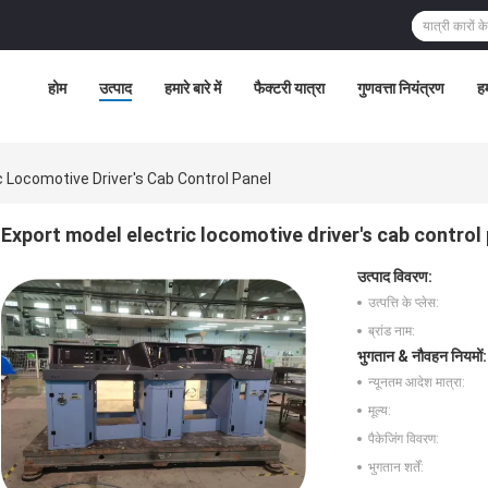
होम
उत्पाद
हमारे बारे में
फैक्टरी यात्रा
गुणवत्ता नियंत्रण
हम
c Locomotive Driver's Cab Control Panel
Export model electric locomotive driver's cab control
उत्पाद विवरण:
उत्पत्ति के प्लेस:
ब्रांड नाम:
भुगतान & नौवहन नियमों:
न्यूनतम आदेश मात्रा:
मूल्य:
पैकेजिंग विवरण:
भुगतान शर्तें: