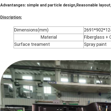
Advantanges
: simple and particle design,Reasonable layout
Discription:
Dimensions(mm)
2691*902*12
Material
Fiberglass + 
Surface treament
Spray paint