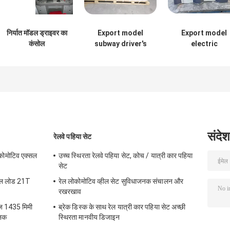
निर्यात मॉडल ड्राइवर का
Export model
Export model
कंसोल
subway driver's
electric
cab control panel
locomotive
driver's cab
control panel
संदेश
रेलवे पहिया सेट
ोकोमोटिव एक्सल
उच्च स्थिरता रेलवे पहिया सेट, कोच / यात्री कार पहिया
सेट
क्सल लोड 21T
रेल लोकोमोटिव व्हील सेट सुविधाजनक संचालन और
रखरखाव
ेज 1435 मिमी
ब्रेक डिस्क के साथ रेल यात्री कार पहिया सेट अच्छी
नक
स्थिरता मानवीय डिजाइन