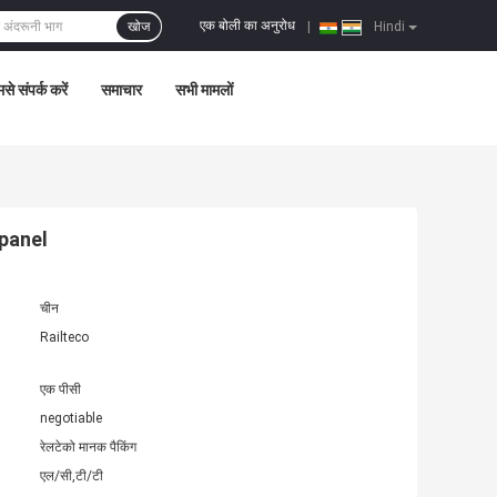
एक बोली का अनुरोध
खोज
|
Hindi
से संपर्क करें
समाचार
सभी मामलों
 panel
चीन
Railteco
एक पीसी
negotiable
रेलटेको मानक पैकिंग
एल/सी,टी/टी