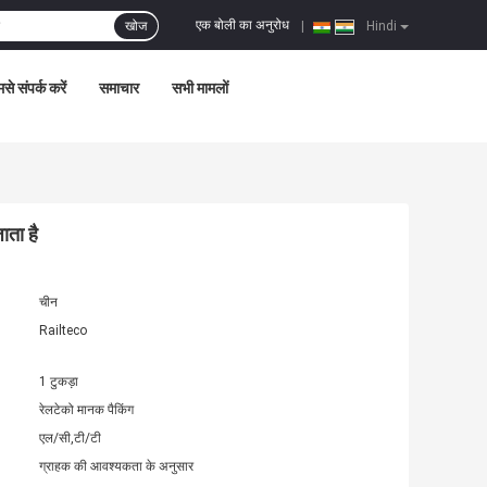
एक बोली का अनुरोध
खोज
|
Hindi
से संपर्क करें
समाचार
सभी मामलों
ाता है
चीन
Railteco
1 टुकड़ा
रेलटेको मानक पैकिंग
एल/सी,टी/टी
ग्राहक की आवश्यकता के अनुसार