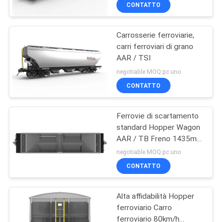
CONTROLLO
CONTATTO
DI
Carrosserie ferroviarie,
QUALITÀ
29
carri ferroviari di grano
AAR / TSI
carrello ferroviario
CONTATTICI
negotiable MOQ:pc uno
CONTATTO
NOTIZIE
Ferrovie di scartamento
standard Hopper Wagon
CASI
AAR / TB Freno 1435mm
23
Scartamento per il
negotiable MOQ:pc uno
trasporto di carbone,
MAPPA
Set di ruote
CONTATTO
cereali
DEL
ferroviarie
Alta affidabilità Hopper
SITO
ferroviario Carro
ferroviario 80km/h