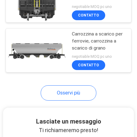
PRIVACY
Velocità massima di
negotiable MOQ:pc uno
funzionamento Ferrovia
POLICY
CONTATTO
Ballast Hopper Wagon
20
Ruote d'acciaio
Carrozzina a scarico per
ferrovie, carrozzina a
della ferrovia
scarico di grano
negotiable MOQ:pc uno
CONTATTO
3
Osservi più
Camioni cisterna
ferroviari
Lasciate un messaggio
Ti richiameremo presto!