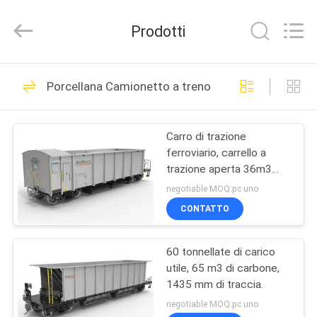
Jiangsu
Railteco
Equipment
Prodotti
Co.,
Ltd..
All
Rights
CASA
Reserved.
45
Porcellana Camionetto a treno
pezzi di ricambio
PRODOTTI
ferroviari
Carro di trazione
ferroviario, carrello a
CIRCA
trazione aperta 36m3
NOI
carico su asse
negotiable MOQ:pc uno
personalizzato
CONTATTO
22
GIRO
60 tonnellate di carico
DELLA
Asse ferroviaria
utile, 65 m3 di carbone,
FABBRICA
1435 mm di traccia.
negotiable MOQ:pc uno