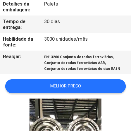
CONTROLE
Detalhes da
Paleta
embalagem:
DA
Tempo de
30 dias
QUALIDADE
entrega:
Habilidade da
3000 unidades/mês
CONTACTE-
fonte:
NOS
Realçar:
,
EN13260 Conjunto de rodas ferroviárias
,
Conjunto de rodas ferroviárias AAR
Conjunto de rodas ferroviárias do eixo EA1N
NOTÍCIA
MELHOR PREÇO
CASOS
MAPA
DO
SITE