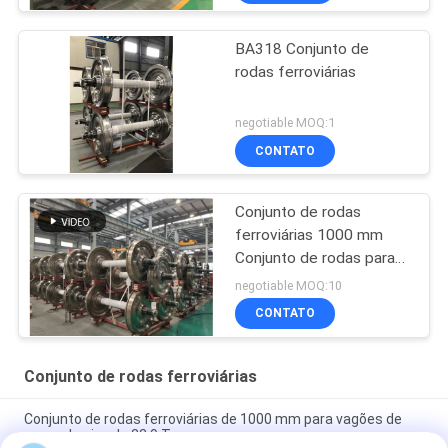
BA318 Conjunto de
rodas ferroviárias
negotiable MOQ:1
CONTATO
Conjunto de rodas
ferroviárias 1000 mm
Conjunto de rodas para
montagem de rodas e
negotiable MOQ:10
eixos de vagões
CONTATO
ferroviários
Conjunto de rodas ferroviárias
Conjunto de rodas ferroviárias de 1000 mm para vagões de
carga de eixo de 22,9 T