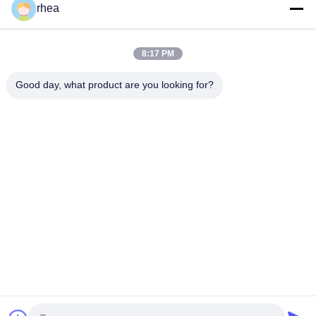
rhea
Conjunto de rodas ferroviárias de 840 mm para vagões
22.9T/25T
8:17 PM
Conjunto de rodas ferroviárias com potência U20 Conjunto de
eixo de roda de locomotiva ferroviária Loco
Good day, what product are you looking for?
Categorias populares
Todos
Peças De Reposição 
Eixo Ferroviário
Ferroviárias
Conjunto De Rodas 
Vagão Ferroviário
Ferroviárias
Rodas De Aço Do 
Carros-Tanque 
Trilho
Ferroviários
Carrinho De 
Caminhão De Cabos
Comboio De Banco 
Plano