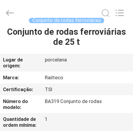
Jiangsu
Railteco
Equipment
Co.,
Ltd..
Conjunto de rodas ferroviárias
All
Rights
Conjunto de rodas ferroviárias
CASA
Reserved.
de 25 t
PRODUTOS
Lugar de
porcelana
origem:
SOBRE
NÓS
Marca:
Railteco
Certificação:
TSI
EXCURSÃO
Número do
BA319 Conjunto de rodas
DA
modelo:
FÁBRICA
Quantidade de
1
ordem mínima: