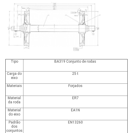
Tipo
BA319 Conjunto de rodas
Carga do
25 t
eixo
Materiais
Forjados
Material
ER7
da roda
Material
EA1N
do eixo
Padrão
EN13260
dos
conjuntos