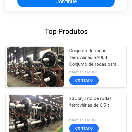
Continue
Top Produtos
Conjunto de rodas
ferroviárias BA004
Conjunto de rodas para
vagões de engrenagem
negotiable MOQ:1
Y25 Certificação da ETI
CONTATO
Conjunto de rodas
23Conjunto de rodas
ferroviárias de 0,5 t
negotiable MOQ:1
CONTATO