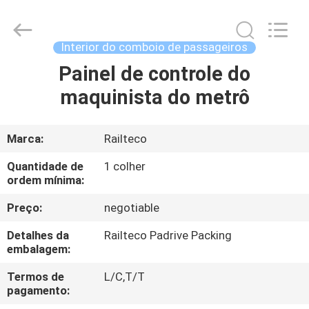
Jiangsu
Railteco
Equipment
Co.,
Ltd..
Interior do comboio de passageiros
All
Rights
Painel de controle do
CASA
Reserved.
maquinista do metrô
PRODUTOS
Marca:
Railteco
SOBRE
Quantidade de
1 colher
NÓS
ordem mínima:
Preço:
negotiable
EXCURSÃO
Detalhes da
Railteco Padrive Packing
DA
embalagem:
FÁBRICA
Termos de
L/C,T/T
pagamento: