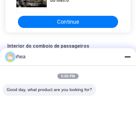
do metrô
Continue
Interior do comboio de passageiros
rhea
Console do motorista do modelo de exportação
Export model subway driver's cab control panel
5:00 PM
Export model electric locomotive driver's cab control panel
Good day, what product are you looking for?
Categorias populares
Todos
Peças De Reposição 
Eixo Ferroviário
Ferroviárias