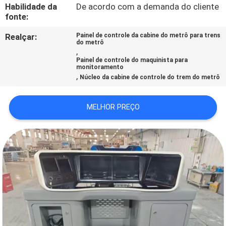
CONTROLE
Habilidade da
De acordo com a demanda do cliente
fonte:
DA
Realçar:
Painel de controle da cabine do metrô para trens
QUALIDADE
do metrô
,
Painel de controle do maquinista para
monitoramento
CONTACTE-
,
Núcleo da cabine de controle do trem do metrô
NOS
MELHOR PREÇO
NOTÍCIA
CASOS
MAPA
DO
SITE