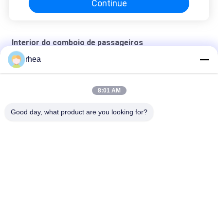
Continue
Interior do comboio de passageiros
rhea
Console do motorista do modelo de exportação
Export model subway driver's cab control panel
8:01 AM
Export model electric locomotive driver's cab control panel
Good day, what product are you looking for?
Categorias populares
Todos
Peças De Reposição 
Eixo Ferroviário
Ferroviárias
Conjunto De Rodas 
Vagão Ferroviário
Ferroviárias
Rodas De Aço Do 
Carros-Tanque 