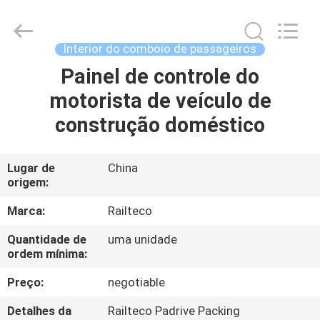
Jiangsu
Railteco
Equipment
Co.,
Ltd..
Interior do comboio de passageiros
All
Rights
Painel de controle do
CASA
Reserved.
motorista de veículo de
PRODUTOS
construção doméstico
SOBRE
Lugar de
China
origem:
NÓS
Marca:
Railteco
EXCURSÃO
Quantidade de
uma unidade
ordem mínima:
DA
FÁBRICA
Preço:
negotiable
Detalhes da
Railteco Padrive Packing