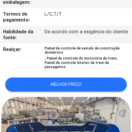
embalagem:
CONTROLE
DA
Termos de
L/C,T/T
pagamento:
QUALIDADE
Habilidade da
De acordo com a exigência do cliente
fonte:
CONTACTE-
Realçar:
Painel de controle de veículo de construção
NOS
doméstico
,
,
Painel de controle do motorista de trem
Painel de controle interior de trem de
passageiros
NOTÍCIA
MELHOR PREÇO
CASOS
MAPA
DO
SITE