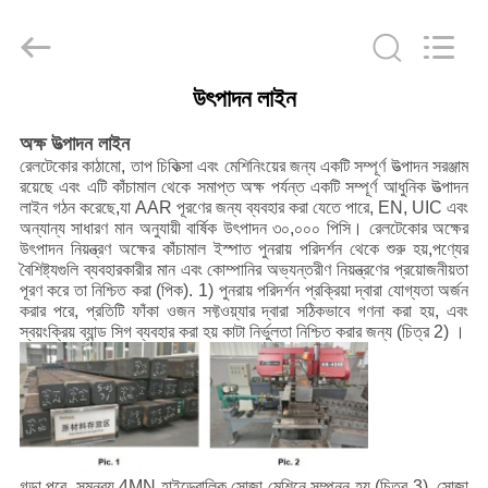
Jiangsu
Railteco
Equipment
Co.,
Ltd..
All
Rights
উৎপাদন লাইন
Reserved.
বাড়ি
অক্ষ উত্পাদন লাইন
রেলটেকোর কাঠামো, তাপ চিকিত্সা এবং মেশিনিংয়ের জন্য একটি সম্পূর্ণ উত্পাদন সরঞ্জাম
পণ্য
রয়েছে এবং এটি কাঁচামাল থেকে সমাপ্ত অক্ষ পর্যন্ত একটি সম্পূর্ণ আধুনিক উত্পাদন
লাইন গঠন করেছে,যা AAR পূরণের জন্য ব্যবহার করা যেতে পারে, EN, UIC এবং
অন্যান্য সাধারণ মান অনুযায়ী বার্ষিক উৎপাদন ৩০,০০০ পিসি। রেলটেকোর অক্ষের
আমাদের
উৎপাদন নিয়ন্ত্রণ অক্ষের কাঁচামাল ইস্পাত পুনরায় পরিদর্শন থেকে শুরু হয়,পণ্যের
বৈশিষ্ট্যগুলি ব্যবহারকারীর মান এবং কোম্পানির অভ্যন্তরীণ নিয়ন্ত্রণের প্রয়োজনীয়তা
সম্পর্কে
পূরণ করে তা নিশ্চিত করা (পিক). 1) পুনরায় পরিদর্শন প্রক্রিয়া দ্বারা যোগ্যতা অর্জন
করার পরে, প্রতিটি ফাঁকা ওজন সফ্টওয়্যার দ্বারা সঠিকভাবে গণনা করা হয়, এবং
স্বয়ংক্রিয় ব্যান্ড সিগ ব্যবহার করা হয় কাটা নির্ভুলতা নিশ্চিত করার জন্য (চিত্র 2) ।
কারখানা
ভ্রমণ
মান
গড়া পরে, সমন্বয় 4MN হাইড্রোলিক সোজা মেশিনে সম্পন্ন হয় (চিত্র 3). সোজা