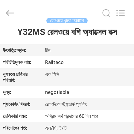
Jiangsu
Railteco
Equipment
Co.,
Ltd..
রেলওয়ে খুচরা যন্ত্রাংশ
All
Rights
Reserved.
Y32MS রেলওয়ে বগি অ্যাক্সেল বক্স
বাড়ি
পণ্য
উৎপত্তি স্থল:
চীন
পরিচিতিমুলক নাম:
Railteco
আমাদের
ন্যূনতম চাহিদার
এক পিসি
সম্পর্কে
পরিমাণ:
মূল্য:
negotiable
কারখানা
প্যাকেজিং বিবরণ:
রেলটেকো স্ট্যান্ডার্ড প্যাকিং
ভ্রমণ
ডেলিভারি সময়:
অগ্রিম অর্থ প্রদানের 60 দিন পরে
পরিশোধের শর্ত:
এল/সি, টি/টি
মান