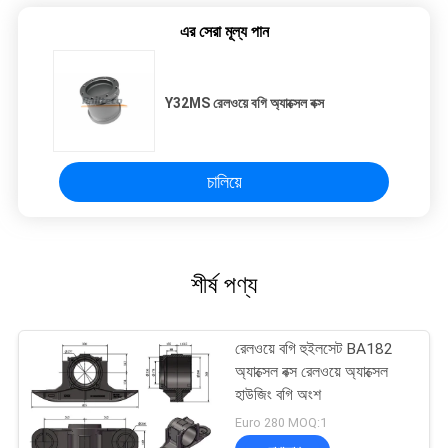
এর সেরা মূল্য পান
Y32MS রেলওয়ে বগি অ্যাক্সেল বক্স
চালিয়ে
শীর্ষ পণ্য
রেলওয়ে বগি হুইলসেট BA182
অ্যাক্সেল বক্স রেলওয়ে অ্যাক্সেল
হাউজিং বগি অংশ
Euro 280 MOQ:1