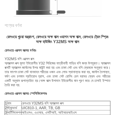
ম্যাপ
PRIVACY
পণ্যের বর্ণনা
POLICY
রেলওয়ে খুচরা যন্ত্রাংশ, রেলওয়ে অক্ষ বাক্স ওয়াগন অক্ষ বাক্স, রেলওয়ে ট্রেন স্প্রিং
অক্ষ হাউজিং Y32MS অক্ষ বাক্স
রেলওয়ে এক্সেল বক্সের বর্ণনাঃ
Y32MS বগি এক্সেল বক্স
অ্যাক্সেল বক্স মূলত ইউরোপীয় Y32 সিরিজের যাত্রীবাহী গাড়ির বগি জন্য উপযুক্ত। অ্যাক্সেল
বক্সটি অ্যাক্সেল জার্নালের উপর মাউন্ট করা হয় এবং চাকা সেট এবং বগি ফ্রেমকে সংযুক্ত করে।
তার ফাংশন চাকা সেট যানবাহন শরীরের ওজন এবং লোড স্থানান্তর করা হয়, জার্নাল তৈলাক্ত,
ঘর্ষণ এবং চলমান প্রতিরোধ হ্রাস, এবং চাকা সেট রোলিং রেল বরাবর ফ্রেম এবং শরীরের
একটি অনুবাদ রূপান্তরিত হয়।অক্ষ বাক্স উপাদান ইউরোপীয় মান পূরণ করে যে ঢালাই ইস্পাত
তৈরি করা হয়.
রেলওয়ে এক্সেল বক্সের স্পেসিফিকেশনঃ
1
নাম
রেলওয়ে Y32MS বগি অ্যাক্সেল বক্স
2
স্ট্যান্ডার্ড
UIC810-1, AAR, TB, GB
3
সার্টিফিকেশন
আইএসও, এএআর, এসটিআই, আইআরআইএস