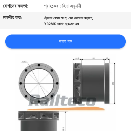
নিয়ন্ত্রণ
যোগানের ক্ষমতা:
গ্রাহকের চাহিদা অনুযায়ী
লক্ষণীয় করা:
,
,
ট্রেনের রেলের অংশ
রেল ওয়াগনের যন্ত্রাংশ
আমাদের
Y32MS ওয়াগন অ্যাক্সেল বক্স
সাথে
ভালো দাম
যোগাযোগ
করুন
খবর
সব
ক্ষেত্রেই
সাইট