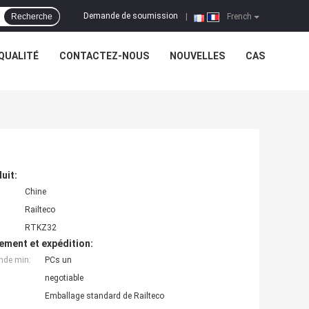
Demande de soumission
Recherche
|
French
QUALITÉ
CONTACTEZ-NOUS
NOUVELLES
CAS
uit:
Chine
Railteco
RTKZ32
ement et expédition:
nde min:
PCs un
negotiable
Emballage standard de Railteco