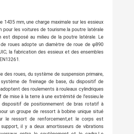
de 1435 mm, une charge maximale sur les essieux
pour les voitures de tourisme.la poutre latérale
 est disposé au milieu de la poutre latérale. Le
u de roues adopte un diamètre de roue de φ890
IC; la fabrication des essieux et des ensembles
 EN13261.
e des roues, du système de suspension primaire,
 système de freinage de base, du dispositif de
ie adoptent des roulements à rouleaux cylindriques
 de mise à la terre à une extrémité de l'essieu.le
 dispositif de positionnement de bras rotatif à
 pour un groupe de ressort à bobine unique situé
ur le ressort de renforcement,et le corps est
support, il y a deux amortisseurs de vibrations
nsversaux entre le soutènement et le cadre.Le