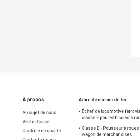
À propos
Arbre de chemin de fer
Échef de locomotive ferrovia
Au sujet de nous
classe E pour véhicules à ro
Visite d'usine
pratiques
Classe D - Pousseur à roues
Contrôle de qualité
wagon de marchandises
Contactez-nous