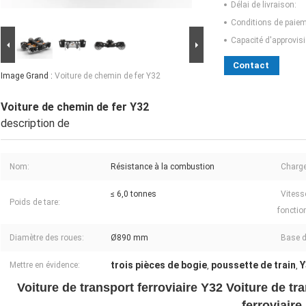
Délai de livraison:
Conditions de paiem
Capacité d'approvis
Contact
Image Grand :
Voiture de chemin de fer Y32
Voiture de chemin de fer Y32
description de
Nom:
Résistance à la combustion
Charge
≤ 6,0 tonnes
Vitess
Poids de tare:
fonctio
Diamètre des roues:
Ø890 mm
Base d
trois pièces de bogie
poussette de train
Y
Mettre en évidence:
,
,
Voiture de transport ferroviaire Y32 Voiture de tra
ferroviaire