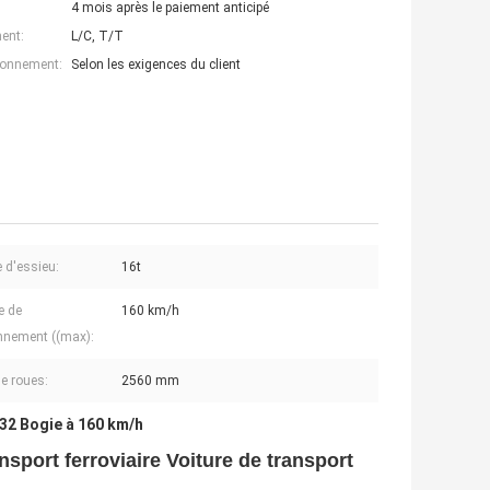
4 mois après le paiement anticipé
ent:
L/C, T/T
ionnement:
Selon les exigences du client
 d'essieu:
16t
e de
160 km/h
nnement ((max):
e roues:
2560 mm
32 Bogie à 160 km/h
nsport ferroviaire Voiture de transport