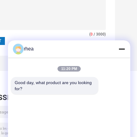
(
0
/ 3000)
rhea
11:20 PM
Good day, what product are you looking 
for?
SSEZ UN MESSAGE