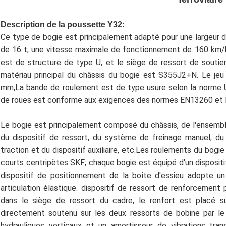
Description de la poussette Y32:
Ce type de bogie est principalement adapté pour une largeur 
de 16 t, une vitesse maximale de fonctionnement de 160 km/h 
est de structure de type U, et le siège de ressort de soutien
matériau principal du châssis du bogie est S355J2+N. Le je
mm,La bande de roulement est de type usure selon la norme U
de roues est conforme aux exigences des normes EN13260 et
Le bogie est principalement composé du châssis, de l'ensembl
du dispositif de ressort, du système de freinage manuel, du
traction et du dispositif auxiliaire, etc.Les roulements du bog
courts centripètes SKF; chaque bogie est équipé d'un dispositif
dispositif de positionnement de la boîte d'essieu adopte un
articulation élastique. dispositif de ressort de renforcement
dans le siège de ressort du cadre, le renfort est placé s
directement soutenu sur les deux ressorts de bobine par le 
hydrauliques verticaux et un amortisseur de vibrations tra