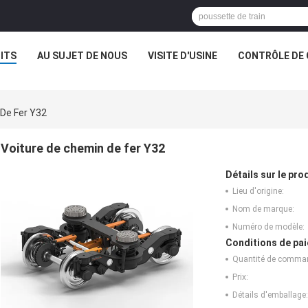
ITS
AU SUJET DE NOUS
VISITE D'USINE
CONTRÔLE DE 
 De Fer Y32
Voiture de chemin de fer Y32
Détails sur le prod
Lieu d'origine:
Nom de marque:
Numéro de modèle:
Conditions de pai
Quantité de comma
Prix:
Détails d'emballage: