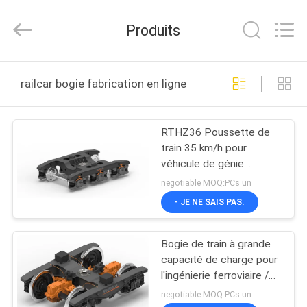
Jiangsu
Railteco
Equipment
Produits
Co.,
Ltd..
All
Rights
Reserved.
MAISON
railcar bogie fabrication en ligne
PRODUITS
RTHZ36 Poussette de
train 35 km/h pour
AU
véhicule de génie
SUJET
ferroviaire
negotiable MOQ:PCs un
DE
- JE NE SAIS PAS.
NOUS
Bogie de train à grande
capacité de charge pour
VISITE
l'ingénierie ferroviaire /
véhicule de nettoyage de
D'USINE
negotiable MOQ:PCs un