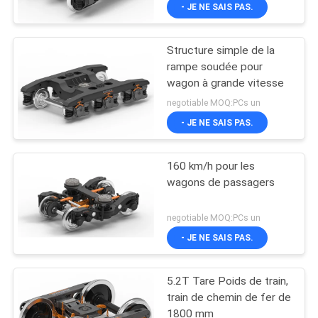
tunnels
- JE NE SAIS PAS.
CONTRÔLE
Structure simple de la
DE
rampe soudée pour
QUALITÉ
wagon à grande vitesse
negotiable MOQ:PCs un
CONTACTEZ-
- JE NE SAIS PAS.
NOUS
160 km/h pour les
wagons de passagers
NOUVELLES
negotiable MOQ:PCs un
CAS
- JE NE SAIS PAS.
5.2T Tare Poids de train,
PLAN
train de chemin de fer de
DU
1800 mm