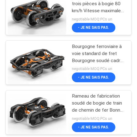
trois pièces à bogie 80
km/h Vitesse maximale
de marche
negotiable MOQ:PCs un
- JE NE SAIS PAS.
Bourgogne ferroviaire à
voie standard de fret
Bourgogne soudé cadre
de fabrication
negotiable MOQ:PCs un
- JE NE SAIS PAS.
Rameau de fabrication
soudé de bogie de train
de chemin de fer Bonne
stationnalité verticale
negotiable MOQ:PCs un
- JE NE SAIS PAS.