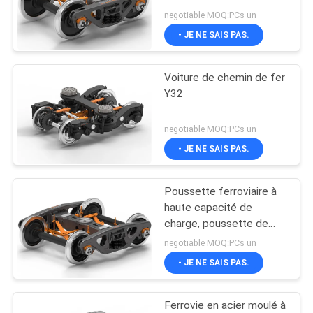
SITE
negotiable MOQ:PCs un
- JE NE SAIS PAS.
PRIVACY
Voiture de chemin de fer
POLICY
Y32
negotiable MOQ:PCs un
- JE NE SAIS PAS.
Poussette ferroviaire à
haute capacité de
charge, poussette de
marchandises de wagons
negotiable MOQ:PCs un
ferroviaires
- JE NE SAIS PAS.
Ferrovie en acier moulé à