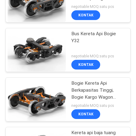
1800mm Wheel Base
negotiable MOQ:satu pcs
KONTAK
Bus Kereta Api Bogie
Y32
negotiable MOQ:satu pcs
KONTAK
Bogie Kereta Api
Berkapasitas Tinggi,
Bogie Kargo Wagon
Kereta Api Kekuatan
negotiable MOQ:satu pcs
yang andal
KONTAK
Kereta api baja tuang