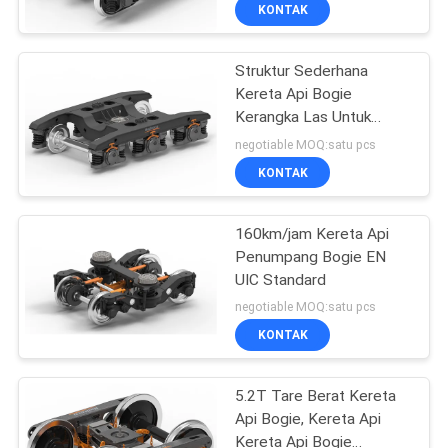
Terowongan
KUALITAS
KONTAK
Struktur Sederhana
HUBUNGI
Kereta Api Bogie
KAMI
Kerangka Las Untuk
Kereta Kereta
negotiable MOQ:satu pcs
Berkecepatan Rendah
BERITA
KONTAK
SEMUA
160km/jam Kereta Api
Penumpang Bogie EN
KASUS
UIC Standard
negotiable MOQ:satu pcs
SITEMAP
KONTAK
PRIVACY
5.2T Tare Berat Kereta
Api Bogie, Kereta Api
POLICY
Kereta Api Bogie