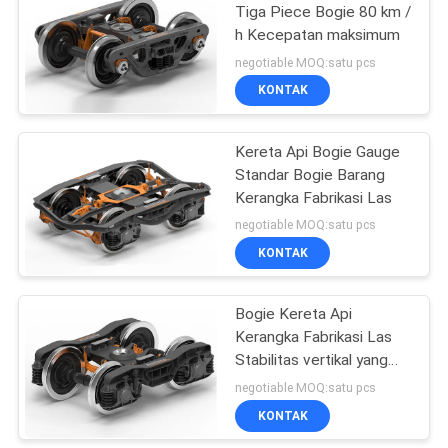
Tiga Piece Bogie 80 km /
h Kecepatan maksimum
negotiable MOQ:satu pcs
KONTAK
Kereta Api Bogie Gauge
Standar Bogie Barang
Kerangka Fabrikasi Las
negotiable MOQ:satu pcs
KONTAK
Bogie Kereta Api
Kerangka Fabrikasi Las
Stabilitas vertikal yang
baik
negotiable MOQ:satu pcs
KONTAK