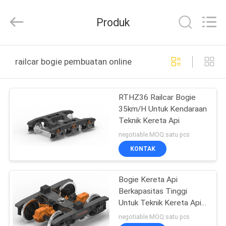
Jiangsu
Railteco
Equipment
Produk
Co.,
Ltd..
All
Rights
RUMAH
Reserved.
railcar bogie pembuatan online
PRODUK
RTHZ36 Railcar Bogie
35km/H Untuk Kendaraan
TENTANG
Teknik Kereta Api
KITA
negotiable MOQ:satu pcs
KONTAK
WISATA
Bogie Kereta Api
PABRIK
Berkapasitas Tinggi
Untuk Teknik Kereta Api /
KONTROL
Kendaraan Pembersihan
negotiable MOQ:satu pcs