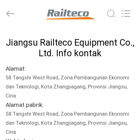
Jiangsu
Railteco
Equipment
Co.,
Ltd..
All
Rights
RUMAH
Reserved.
Jiangsu Railteco Equipment Co.,
PRODUK
Ltd. Info kontak
Alamat:
TENTANG
58 Tangshi West Road, Zona Pembangunan Ekonomi
KITA
dan Teknologi, Kota Zhangjiagang, Provinsi Jiangsu,
Cina
WISATA
Alamat pabrik:
PABRIK
58 Tangshi West Road, Zona Pembangunan Ekonomi
dan Teknologi, Kota Zhangjiagang, Provinsi Jiangsu,
Cina
KONTROL