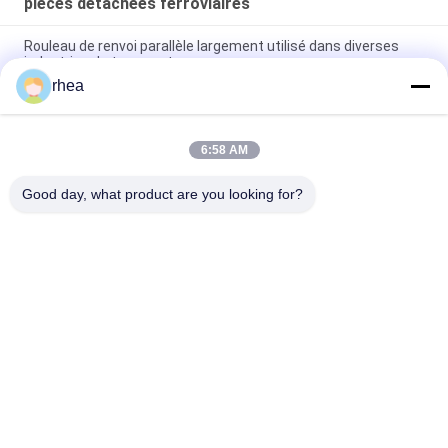
pièces détachées ferroviaires
Rouleau de renvoi parallèle largement utilisé dans diverses
industries du transport
rhea
Rouleau d'insonorisation largement utilisé dans de nombreux
types de transport
6:58 AM
Des rouleaux à l'épreuve de l'explosion largement utilisés dans
l'industrie du transport
Good day, what product are you looking for?
Catégories populaires
Tous
Pièces Détachées 
Arbre De Chemin De 
Ferroviaires
Fer
Railway Wheel Set, 
Bogie Ferroviaire
C' Est Le Jeu.
Roues En Acier De 
Wagons-Citernes 
Rail
Ferroviaires