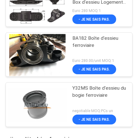
Box d'essieu Logement
d'essieu ferroviaire
Euro 280 MOQ:1
Pièces de bogie
- JE NE SAIS PAS.
BA182 Boîte d'essieu
ferroviaire
Euro 280.00/unit MOQ:1
- JE NE SAIS PAS.
Y32MS Boîte d'essieu du
bogie ferroviaire
negotiable MOQ:PCs un
- JE NE SAIS PAS.