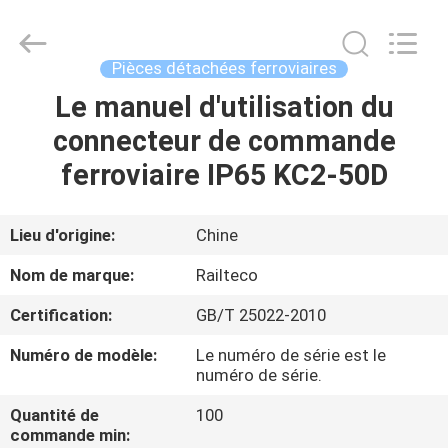
Jiangsu
Railteco
Equipment
Co.,
Ltd..
Pièces détachées ferroviaires
All
Rights
Reserved.
Le manuel d'utilisation du
MAISON
connecteur de commande
PRODUITS
ferroviaire IP65 KC2-50D
AU
Lieu d'origine:
Chine
SUJET
Nom de marque:
Railteco
DE
Certification:
GB/T 25022-2010
NOUS
Numéro de modèle:
Le numéro de série est le
numéro de série.
VISITE
Quantité de
100
D'USINE
commande min: