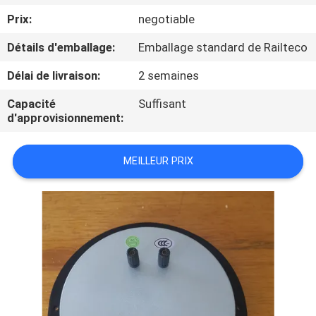
Prix:
negotiable
CONTRÔLE
Détails d'emballage:
Emballage standard de Railteco
DE
Délai de livraison:
2 semaines
QUALITÉ
Capacité
Suffisant
d'approvisionnement:
CONTACTEZ-
NOUS
MEILLEUR PRIX
NOUVELLES
CAS
PLAN
DU