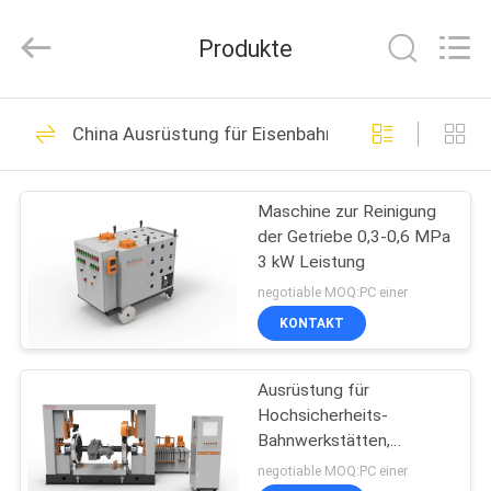
Railteco
Equipment
Co.,
Produkte
Ltd..
All
Rights
Reserved.
HAUS
45
China Ausrüstung für Eisenbahnwerkstätten
Bahnersatzteile
PRODUKTE
Maschine zur Reinigung
der Getriebe 0,3-0,6 MPa
ÜBER
3 kW Leistung
UNS
negotiable MOQ:PC einer
KONTAKT
22
FABRIK-
Ausrüstung für
AUSFLUG
Eisenbahnachse
Hochsicherheits-
Bahnwerkstätten,
QUALITÄTSKONTROLLE
Waschmaschine für
negotiable MOQ:PC einer