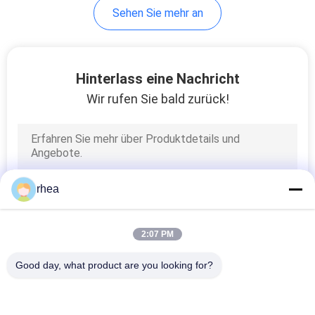
Sehen Sie mehr an
8
Flachbahnwagen
Hinterlass eine Nachricht
Wir rufen Sie bald zurück!
6
rhea
Hopperwagen
2:07 PM
Good day, what product are you looking for?
Beliebte Kategorien
Alle