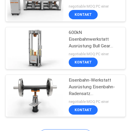
PRIVACY
U/min Niedriger
negotiable MOQ:PC einer
Stromverbrauch
POLICY
KONTAKT
20
600kN
Stahlschienen-Räder
Eisenbahnwerkstatt
Ausrüstung Bull Gear
Press Montage
negotiable MOQ:PC einer
Maschine
KONTAKT
Eisenbahn-Werkstatt
3
Ausrüstung Eisenbahn-
Radensatz
Eisenbahntankwagen
Pneumatischer Pick
negotiable MOQ:PC einer
KONTAKT