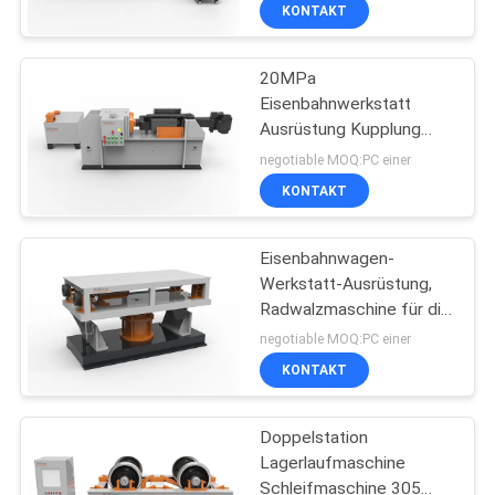
Radgetriebe
KONTAKT
TRETEN
20MPa
SIE
29
Eisenbahnwerkstatt
MIT
Ausrüstung Kupplung
Eisenbahndrehgestell
UNS
Puffermontage
negotiable MOQ:PC einer
Demontage Maschine
IN
KONTAKT
VERBINDUNG
Eisenbahnwagen-
Werkstatt-Ausrüstung,
NACHRICHTEN
Radwalzmaschine für die
23
Rotation von Radsätzen
negotiable MOQ:PC einer
FÄLLE
KONTAKT
Eisenbahnrad-Set
Doppelstation
SITEMAP
Lagerlaufmaschine
Schleifmaschine 305