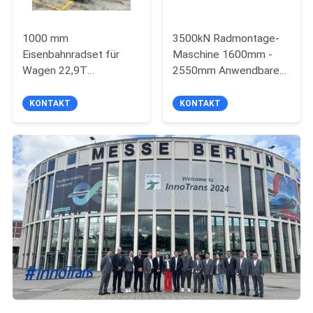
1000 mm
3500kN Radmontage-
Eisenbahnradset für
Maschine 1600mm -
Wagen 22,9T
2550mm Anwendbare
Achslastwagenradset
Achsellänge
Radpressmaschine
KONTAKT
KONTAKT