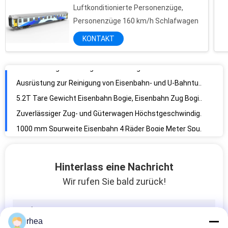
Luftkonditionierte Personenzüge,
Betonbalken-Güterwagen 12 km/h Höchstbetriebsgeschwindigkeit
Personenzüge 160 km/h Schlafwagen
Hochleistungsbahnwagen zum Verlegen von Gleisen
KONTAKT
Ausrüstung zur Reinigung von Eisenbahn- und U-Bahntunneln 330 KW Hydraulikgetriebe
5.2T Tare Gewicht Eisenbahn Bogie, Eisenbahn Zug Bogie 1800mm Radstütze
Zuverlässiger Zug- und Güterwagen Höchstgeschwindigkeit 120 km/h
1000 mm Spurweite Eisenbahn 4 Räder Bogie Meter Spurweite Ø724 mm Durchmesser Räder
Hochlastfähige Eisenbahnbogge, Eisenbahnwaggonfrachtbogge Zuverlässige Festigkeit
Gussstahl-Schienenbahn-Drei-Stücke-Bogie 80 km/h Höchstlaufgeschwindigkeit
Hohe Festigkeit 4 Räder Bogie Ø863mm Durchmesser Räder Bequeme Bedienung
Hoch zuverlässige Eisenbahn-Bogie RTHZ24 Gute vertikale Standfestigkeit für Wagen
Hinterlass eine Nachricht
Eisenbahnzug-Bogie Geschweißte Fabrikationsrahmen Gute vertikale Standhaftigkeit
Wir rufen Sie bald zurück!
Eisenbahnfahrzeug drei Stücker Bogie Stärker H-Typ Schweißstrukturrahmen
1165 mm Radstütze Eisenbahn Bogie RTKZ1 für Personenkraftwagen Bahnwagen
Hoch zuverlässige Schweißanlage für Fahrgastwagen
rhea