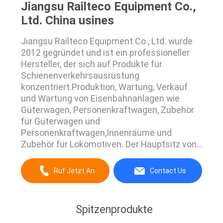
Jiangsu Railteco Equipment Co.,
Ltd. China usines
Jiangsu Railteco Equipment Co., Ltd. wurde
2012 gegründet und ist ein professioneller
Hersteller, der sich auf Produkte für
Schienenverkehrsausrüstung
konzentriert.Produktion, Wartung, Verkauf
und Wartung von Eisenbahnanlagen wie
Güterwagen, Personenkraftwagen, Zubehör
für Güterwagen und
Personenkraftwagen,Innenräume und
Zubehör für Lokomotiven. Der Hauptsitz von
Railteco in der Wirtschafts- und
Technologiezone Zhang Jiagang in der
Ruf Jetzt An.
Contact Us
Provinz Jiangsu ist für die
Unternehmensführung und das
Produktdesign der Kerngeräte
Spitzenprodukte
zuständig.Verarbeitung, Integration,