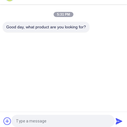
Hochlastfähige Eisenbahnwagenbogge für Eisenbahngeschäfte / Tunnelreinigungsfahrzeuge
Mehrzweck-Vierachsen-Schienenfahrzeug 1981mm Zeitschrift Mittelstand
5:31 PM
20T Ladebahn-Bogie, Radsatz-Bogie Wagon für Eisenbahnfahrzeuge
Einfache Struktur Schienenwagen Bogie Schweißrahmen für niedriggeschwindige Schwerlastwagen
Good day, what product are you looking for?
Fünf Achsen Eisenbahn Bogie 1981mm Zeitschrift Zentrum Entfernung Hohe Zuverlässigkeit
Eisenbahn-Ballast-Hopperwagen, offener Top-Hopperwagen 36m3 Maßgeschneiderte Achslast
Beliebte Kategorien
Alle
Bahnersatzteile
Eisenbahnachse
Eisenbahndrehgestell
Eisenbahnrad-Set
Stahlschienen-Räder
Eisenbahntankwagen
Flachbahnwagen
Hopperwagen