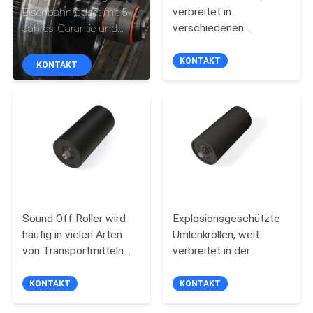
verbreitet in
Eisenbahnradset mit 5-
TRETEN
verschiedenen
Jahres-Garantie und
Verkehrsindustrien
Rolllager für Lokomotiven
SIE
KONTAKT
KONTAKT
MIT
UNS
IN
VERBINDUNG
NACHRICHTEN
Sound Off Roller wird
Explosionsgeschützte
FÄLLE
häufig in vielen Arten
Umlenkrollen, weit
von Transportmitteln
verbreitet in der
eingesetzt.
Transportindustrie
SITEMAP
KONTAKT
KONTAKT