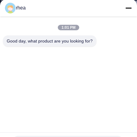
rhea
TRETEN
SIE
1:01 PM
MIT
Good day, what product are you looking for?
UNS
IN
VERBINDUNG
NACHRICHTEN
FÄLLE
SITEMAP
Eisenbahnwagenachse mit AAR-, IRIS-, ISO-Zertifizierungen