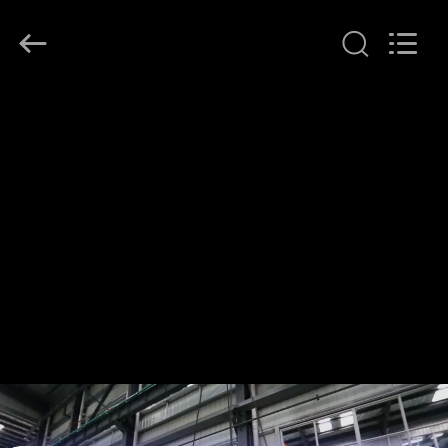
Railteco
Equipment
Co.,
Ltd..
All
Rights
Reserved.
HAUS
PRODUKTE
ÜBER
UNS
FABRIK-
AUSFLUG
QUALITÄTSKONTROLLE