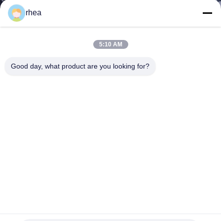
rhea
CONTROL
DE
5:10 AM
CALIDAD
Good day, what product are you looking for?
ÉNTRENOS
EN
CONTACTO
CON
NOTICIAS
CASOS
Eje de vagón ferroviario con certificaciones AAR,IRIS e ISO