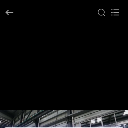
Railteco
Equipment
Co.,
Ltd..
All
Rights
Reserved.
HOGAR
PRODUCTOS
SOBRE
NOSOTROS
VIAJE
DE
LA
FÁBRICA