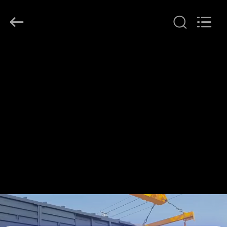
Railteco
Equipment
Co.,
Ltd..
All
Rights
Reserved.
HAUS
PRODUKTE
ÜBER
UNS
FABRIK-
AUSFLUG
QUALITÄTSKONTROLLE