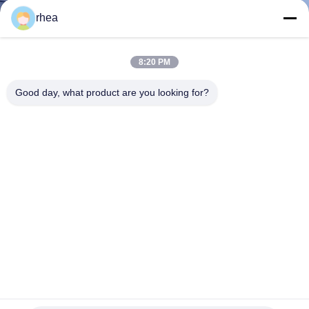
rhea
TRETEN
SIE
8:20 PM
MIT
Good day, what product are you looking for?
UNS
IN
VERBINDUNG
NACHRICHTEN
FÄLLE
SITEMAP
Eisenbahngüterwagen Güterwagen Eisenbahngüterwagen