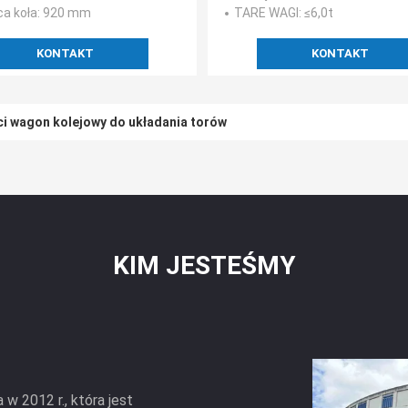
ca koła
: 920 mm
TARE WAGI
: ≤6,0t
KONTAKT
KONTAKT
i wagon kolejowy do układania torów
zczenia tuneli kolejowych / metra 330 kW Przesyłka hydrauliczna
KIM JESTEŚMY
w 2012 r., która jest