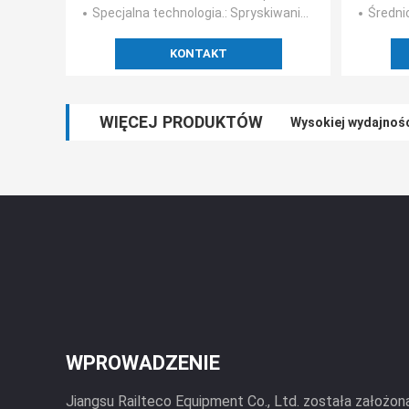
Specjalna technologia.
: Spryskiwanie molibdenu
Średni
KONTAKT
WIĘCEJ PRODUKTÓW
Wysokiej wydajnośc
Urządzenia do czys
WPROWADZENIE
Jiangsu Railteco Equipment Co., Ltd. została założona 