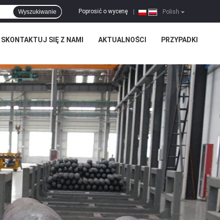
Poprosić o wycenę
Wyszukiwanie
|
Polish
SKONTAKTUJ SIĘ Z NAMI
AKTUALNOŚCI
PRZYPADKI