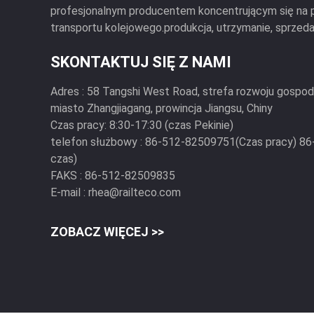
profesjonalnym producentem koncentrującym się na
transportu kolejowego.produkcja, utrzymanie, sprzeda.
SKONTAKTUJ SIĘ Z NAMI
Adres :
58 Tangshi West Road, strefa rozwoju gospod
miasto Zhangjiagang, prowincja Jiangsu, Chiny
Czas pracy:
8:30-17:30 (czas Pekinie)
telefon służbowy :
86-512-82509751(Czas pracy) 86
czas)
FAKS :
86-512-82509835
E-mail :
rhea@railteco.com
ZOBACZ WIĘCEJ >>