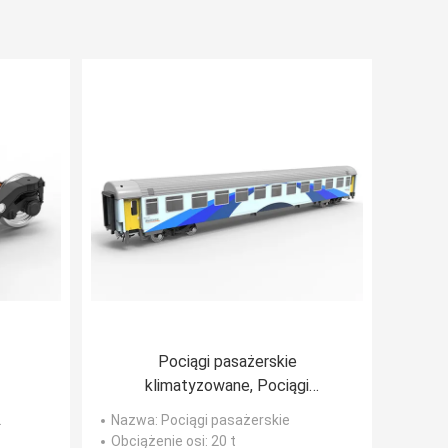
Pociągi pasażerskie
klimatyzowane, Pociągi
pasażerskie 160 km/h Pociągi
2
Nazwa
: Pociągi pasażerskie
spające
Obciążenie osi
: 20 t