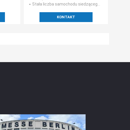
Stała liczba samochodu siedzącego
: 88
KONTAKT