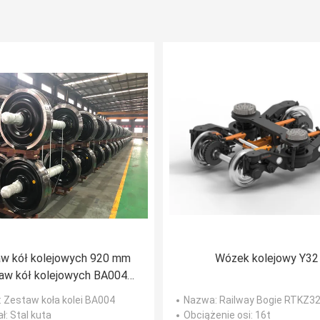
w kół kolejowych 920 mm
Wózek kolejowy Y32
aw kół kolejowych BA004
 Wysoka niezawodność Z
: Zestaw koła kolei BA004
Nazwa
: Railway Bogie RTKZ3
certyfikacją TSI
ał
: Stal kuta
Obciążenie osi
: 16t