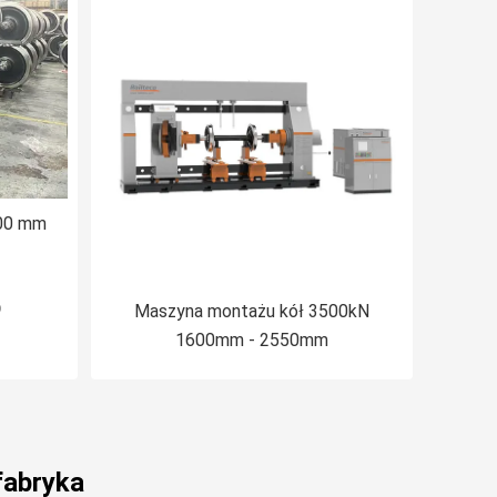
000 mm
o
Maszyna montażu kół 3500kN
1600mm - 2550mm
fabryka