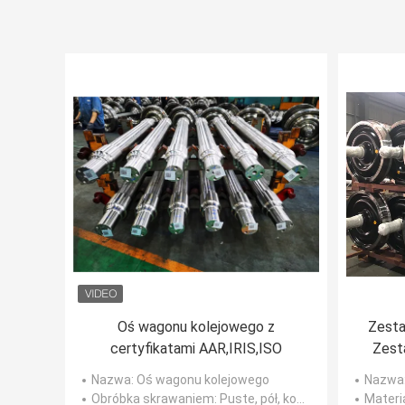
Oś wagonu kolejowego z
Zesta
certyfikatami AAR,IRIS,ISO
Zest
Koło
Nazwa
: Oś wagonu kolejowego
Nazwa
Obróbka skrawaniem
: Puste, pół, końcowe
Materi