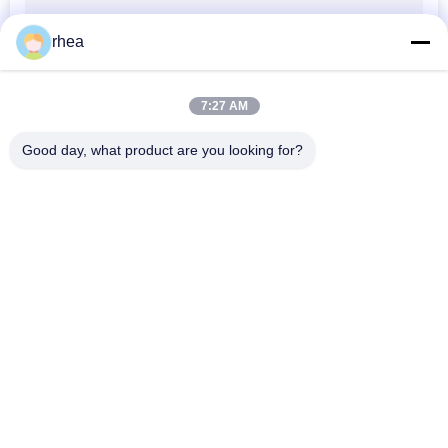
PRIVACY
rhea
POLICY
7:27 AM
Good day, what product are you looking for?
popularne kategorie
Wszystko
Części Zamienne 
Oś Kolejowa
Do Kolei
Zestaw Koła 
Pociąg Kolejowy
Kolejowego
Stalowe Koła 
Wagony Z Czołgami 
Szynowe
Kolejowymi
Pociąg 
Pojazd Z 
Płaskobudowy
Podwoziem