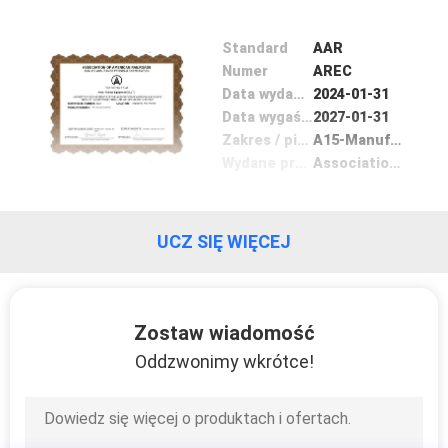
KONTROLA
JAKOŚCI
Standard
AAR
Numer
AREC
Data wydania
2024-01-31
SKONTAKTUJ
Data wygaśnięcia
2027-01-31
SIĘ
Zakres / piecyk
A15-Manufacture of Axles
Wydane przez
Association of American Railroads
Z
NAMI
UCZ SIĘ WIĘCEJ
AKTUALNOŚCI
Zostaw wiadomość
PRZYPADKI
Oddzwonimy wkrótce!
SITEMAP