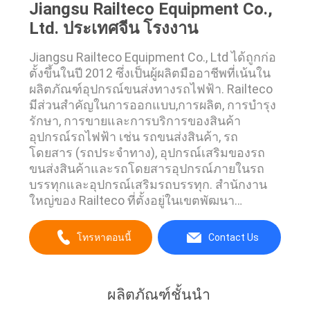
Jiangsu Railteco Equipment Co.,
Ltd. ประเทศจีน โรงงาน
Jiangsu Railteco Equipment Co., Ltd ได้ถูกก่อ
ตั้งขึ้นในปี 2012 ซึ่งเป็นผู้ผลิตมืออาชีพที่เน้นใน
ผลิตภัณฑ์อุปกรณ์ขนส่งทางรถไฟฟ้า. Railteco
มีส่วนสําคัญในการออกแบบ,การผลิต, การบํารุง
รักษา, การขายและการบริการของสินค้า
อุปกรณ์รถไฟฟ้า เช่น รถขนส่งสินค้า, รถ
โดยสาร (รถประจําทาง), อุปกรณ์เสริมของรถ
ขนส่งสินค้าและรถโดยสารอุปกรณ์ภายในรถ
บรรทุกและอุปกรณ์เสริมรถบรรทุก. สํานักงาน
ใหญ่ของ Railteco ที่ตั้งอยู่ในเขตพัฒนา
เศรษฐกิจและเทคโนโลยี เมือง Zhang Jiagang,
จังหวัด Jiangsu มีหน้าที่จัดการกลุ่มและการ
โทรหาตอนนี้
Contact Us
ออกแบบสินค้าอุปกรณ์หลักการแปรรูป, การบู
รณาการ, การควบคุมคุณภาพ, การบริหาร
โครงการและงานขาย. Railteco มีบริษัทย่อยส...
ผลิตภัณฑ์ชั้นนำ