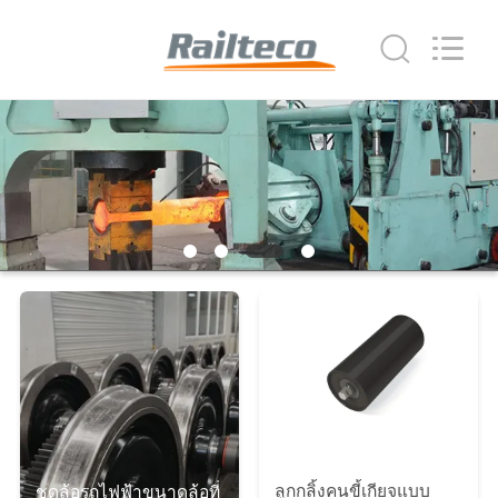
2026
Jiangsu
Railteco
Equipment
Co.,
Ltd..
All
Rights
บ้าน
Reserved.
ผลิตภัณฑ์
เกี่ยว
กับ
เรา
ทัวร์
ลูกกลิ้งคนขี้เกียจแบบ
ชุดล้อรถไฟฟ้าขนาดล้อที่