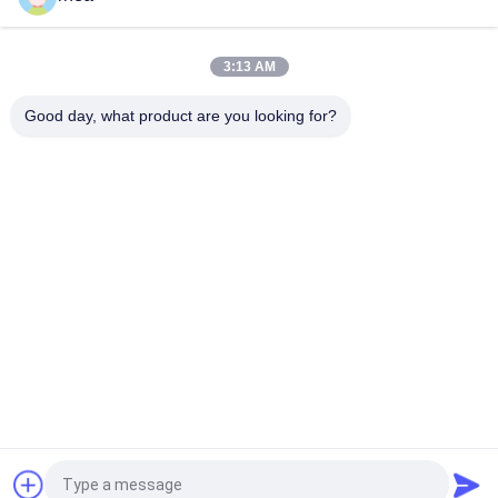
รถไฟฟ้าขนของความจุสูง สําหรับเครื่องจักรรถไฟ / รถล้างอุโมงค์
มหาประสงค์ สี่แกน รถไฟ โบกี้ 1981 มิลลิเมตร ห่างศูนย์กลาง
3:13 AM
20T โกจีรถไฟฟ้าบรรทุก ล้อชุด โกจีรถคันสําหรับรถไฟฟ้าเครื่องจักรกล
โครงสร้างเรียบง่าย รถไฟฟ้า โบกี้ โฟมผสมสําหรับรถบรรทุกความเร็วต่ํา
Good day, what product are you looking for?
ห้าแกน รถไฟ โบกี้ 1981 มิลลิเมตร จอรนัล ศูนย์ระยะห่าง ความน่าเชื่อถือสูง
รถไฟฟ้า Ballast Hopper Wagon, Open Top Hopper รถ 36m3 การบรรทุกแกนตามสั่ง
หมวดหมู่ยอดนิยม
ทั้งหมด
อะไหล่รถไฟ
คันรถไฟ
โบกี้รถไฟ
ชุดล้อรถไฟ
ล้อรางเหล็ก
รถกระบะรถไฟฟ้า
รถรถไฟฟ้า
รถกระบะ