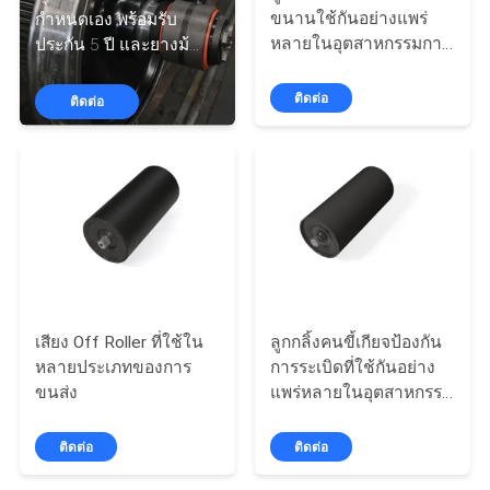
ขนานใช้กันอย่างแพร่
กําหนดเอง พร้อมรับ
โรงงาน
หลายในอุตสาหกรรมการ
ประกัน 5 ปี และยางม้
ขนส่งต่างๆ
วนสําหรับรถยนต์
ติดต่อ
ติดต่อ
ควบคุม
คุณภาพ
ติดต่อ
เรา
เสียง Off Roller ที่ใช้ใน
ลูกกลิ้งคนขี้เกียจป้องกัน
หลายประเภทของการ
การระเบิดที่ใช้กันอย่าง
ข่าว
ขนส่ง
แพร่หลายในอุตสาหกรรม
การขนส่ง
ติดต่อ
ติดต่อ
ทุก