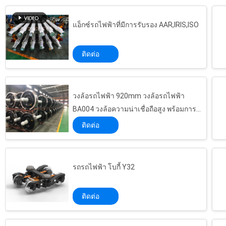
แอ็กซ์รถไฟฟ้าที่มีการรับรอง AAR,IRIS,ISO
ติดต่อ
วงล้อรถไฟฟ้า 920mm วงล้อรถไฟฟ้า
BA004 วงล้อความน่าเชื่อถือสูง พร้อมการ
รับรอง TSI
ติดต่อ
รถรถไฟฟ้า โบกี้ Y32
ติดต่อ