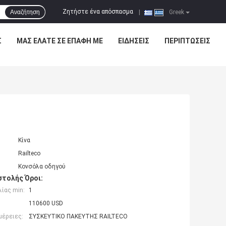
Ζητήστε ένα απόσπασμα
Αναζήτηση
|
Greek
Σ
ΜΑΣ ΕΛΆΤΕ ΣΕ ΕΠΑΦΉ ΜΕ
ΕΙΔΉΣΕΙΣ
ΠΕΡΙΠΤΏΣΕΙΣ
Κίνα
Railteco
Κονσόλα οδηγού
τολής Όροι:
ίας min:
1
110600 USD
μέρειες:
ΣΥΣΚΕΥΤΙΚΟ ΠΑΚΕΥΤΗΣ RAILTECO