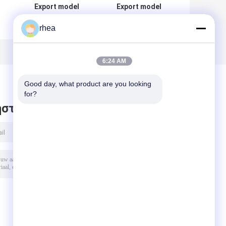
Export model
Export model
electric
electric
rhea
locomotive
locomotive
driver's cab
driver's cab
control panel
control panel
6:24 AM
Good day, what product are you looking 
for?
στε μήνυμα