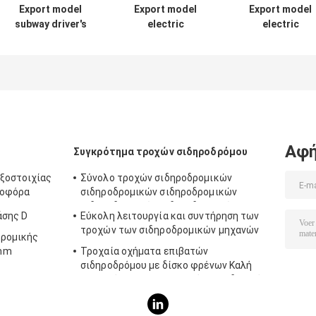
Export model
Export model
Export model
subway driver's
electric
electric
cab control panel
locomotive
locomotive
driver's cab
driver's cab
control panel
control panel
Αφή
Συγκρότημα τροχών σιδηροδρόμου
ξοστοιχίας
Σύνολο τροχών σιδηροδρομικών
χοφόρα
σιδηροδρομικών σιδηροδρομικών
σιδηροδρομικών σιδηροδρομικών
άσης D
Εύκολη λειτουργία και συντήρηση των
σιδηροδρομικών σιδηροδρομικών
τροχών των σιδηροδρομικών μηχανών
σιδηροδρομικών σιδηροδρομικών
δρομικής
σιδηροδρομικών σιδηροδρομικών...
5mm
Τροχαία οχήματα επιβατών
OST / TSI
σιδηροδρόμου με δίσκο φρένων Καλή
στασιμότητα Ανθρωπισμένο σχεδιασμό