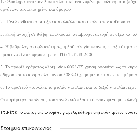
1. Ολοκληρωμένο πάνελ από πλαστικό ενισχυμένο με υαλονήματα (πάχο
οργάνων, τακτοποιημένο και όμορφο
2. Πάνελ ανθεκτικό σε οξέα και αλκάλια και εύκολο στον καθαρισμό
3. Καλή αντοχή σε θλίψη, εφελκυσμό, αδιάβροχο, αντοχή σε οξέα και αλ
4. Η βαθμολογία ευφλεκτότητας, η βαθμολογία καπνού, η τοξικότητα κ
πρέπει να είναι σύμφωνα με το TB / T 3138-2006
5. Το προφίλ κράματος αλουμινίου 6063-T5 χρησιμοποιείται ως το κύρι
οδηγού και το κράμα αλουμινίου 5083-O χρησιμοποιείται ως το τμήμα 
6. Το αριστερό ντουλάπι, το μεσαίο ντουλάπι και το δεξιό ντουλάπι έχου
Οι παράμετροι απόδοσης του πάνελ από πλαστικό ενισχυμένο με υαλον
,
,
ετικέτα:
πλακέτες από αλουμίνιο για μέλι
κάθισμα επιβατών τρένου
εσωτε
Στοιχεία επικοινωνίας