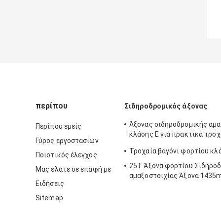
περίπου
Σιδηροδρομικός άξονας
Άξονας σιδηροδρομικής αμα
Περίπου εμείς
κλάσης Ε για πρακτικά τρο
Γύρος εργοστασίων
οχήματα Άξονας τρένου
Τροχαία βαγόνι φορτίου κλ
Ποιοτικός έλεγχος
25T Άξονα φορτίου Σιδηρο
Μας ελάτε σε επαφή με
αμαξοστοιχίας Άξονα 143
Ειδήσεις
Αξιόπιστο πρότυπο AAR / G
Sitemap