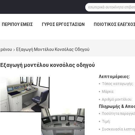
ΠΕΡΊΠΟΥ ΕΜΕΊΣ
ΓΎΡΟΣ ΕΡΓΟΣΤΑΣΊΩΝ
ΠΟΙΟΤΙΚΌΣ ΈΛΕΓΧΟ
τρένου
Εξαγωγή Μοντέλου Κονσόλας Οδηγού
Εξαγωγή μοντέλου κονσόλας οδηγού
Λεπτομέρειες:
Τόπος καταγωγής:
Μάρκα:
Αριθμό μοντέλου:
Πληρωμής & Αποσ
Ποσότητα παραγγελ
Τιμή:
Συσκευασία λεπτο