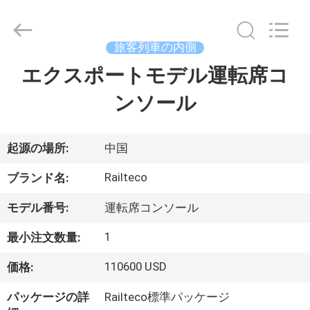
Copyright
©
2019
-
2026
旅客列車の内側
Jiangsu
Railteco
Equipment
エクスポートモデル運転席コ
家
Co.,
Ltd..
All
ンソール
Rights
Reserved.
プ
ロ
起源の場所:
中国
ダ
Railteco
ブランド名:
ク
モデル番号:
運転席コンソール
ト
1
最小注文数量:
110600 USD
価格:
私
パッケージの詳
Railteco標準パッケージ