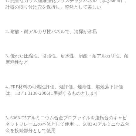
1. 完全なガラス繊維強化プラスチックパネル（厚さ6mm）、
計器の取り付け穴を保持し、整然として美しい
い
ニ
2. 耐酸・耐アルカリ性パネルで、清掃が容易
ュ
ー
3. 優れた圧縮性、引張性、耐水性、耐酸・耐アルカリ性、耐
摩耗性など
ス
場
4. FRP材料の可燃性評価、煙評価、煙毒性、燃焼落下評価
は、TB / T 3138-2006に準拠するものとします
合
5. 6063-T5アルミニウム合金プロファイルを運転台のキャビ
SITEMAP
ネットフレームの本体として使用し、5083-Oアルミニウム合
金を接続部分として使用