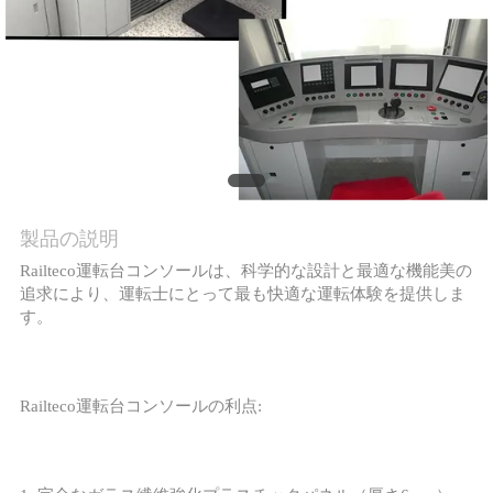
質
管
理
私
達
製品の説明
に
Railteco運転台コンソールは、科学的な設計と最適な機能美の
追求により、運転士にとって最も快適な運転体験を提供しま
連
す。
絡
し
Railteco運転台コンソールの利点:
な
さ