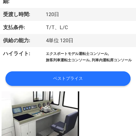
達
細:
に
受渡し時間:
120日
つ
支払条件:
T/T、L/C
い
供給の能力:
4単位 120日
て
,
ハイライト:
エクスポートモデル運転士コンソール
,
旅客列車運転士コンソール
列車内運転席コンソール
工
ベストプライス
場
旅
行
品