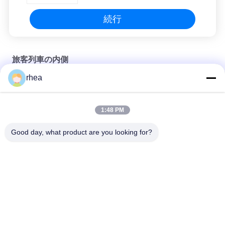
続行
旅客列車の内側
rhea
Export model subway driver's cab control panel
Export model electric locomotive driver's cab control panel
1:48 PM
Export model electric locomotive driver's cab control panel
Good day, what product are you looking for?
人気カテゴリ
すべて
鉄道のスペアパーツ
鉄道軸
鉄道台車
鉄道車輪セット