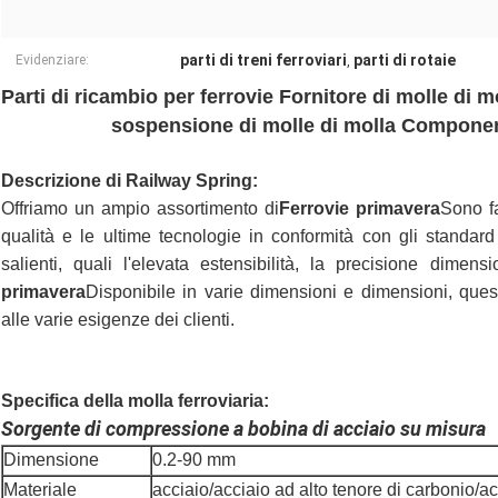
parti di treni ferroviari
parti di rotaie
Evidenziare:
,
Parti di ricambio per ferrovie Fornitore di molle di m
sospensione di molle di molla Component
Descrizione di Railway Spring:
Offriamo un ampio assortimento di
Ferrovie primavera
Sono fa
qualità e le ultime tecnologie in conformità con gli standard 
salienti, quali l'elevata estensibilità, la precisione dimensi
primavera
Disponibile in varie dimensioni e dimensioni, que
alle varie esigenze dei clienti.
Specifica della molla ferroviaria:
Sorgente di compressione a bobina di acciaio su misura
Dimensione
0.2-90 mm
Materiale
acciaio/acciaio ad alto tenore di carbonio/ac