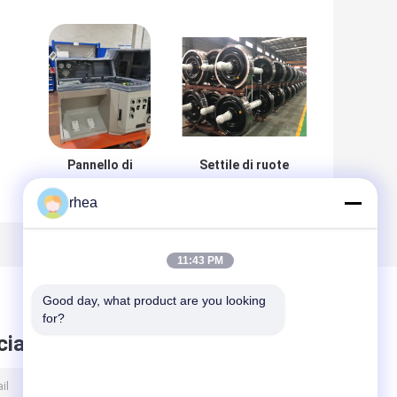
Pannello di
Settile di ruote
controllo cabina
ferroviarie BA004
rhea
locomotiva di
Settile di ruote
manovra per
(22,5 t) STI
esportazione
Certificazione
i
11:43 PM
Good day, what product are you looking 
for?
ciare messaggio