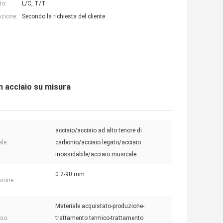
to:
L/C, T/T
azione:
Secondo la richiesta del cliente
in acciaio su misura
acciaio/acciaio ad alto tenore di
ale:
carbonio/acciaio legato/acciaio
inossidabile/acciaio musicale
0.2-90 mm
ione:
Materiale acquistato-produzione-
so:
trattamento termico-trattamento