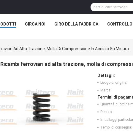
RODOTTI
CIRCA NOI
GIRO DELLA FABBRICA
CONTROLLO 
roviari Ad Alta Trazione, Molla Di Compressione In Acciaio Su Misura
Ricambi ferroviari ad alta trazione, molla di compressi
Dettagli:
Luogo di origine:
Marca:
Termini di pagame
Quantità di ordine 
Prezzo:
Imballaggi particolar
Tempi di consegna: