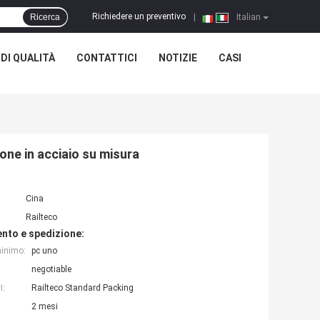
Richiedere un preventivo
Ricerca
|
Italian
DI QUALITÀ
CONTATTICI
NOTIZIE
CASI
one in acciaio su misura
Cina
Railteco
nto e spedizione:
minimo:
pc uno
negotiable
i:
Railteco Standard Packing
2 mesi