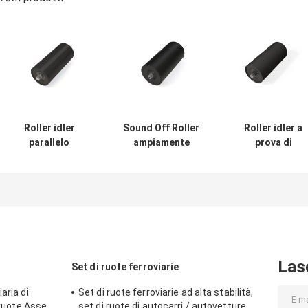
Roller idler
Sound Off Roller
Roller idler a
parallelo
ampiamente
prova di
ampiamente
utilizzato in molti
esplosione
utilizzato in varie
tipi di trasporto
ampiamente
industrie dei
utilizzati
trasporti
nell'industria de
trasporti
Las
Set di ruote ferroviarie
aria di
Set di ruote ferroviarie ad alta stabilità,
 ruote Asse
set di ruote di autocarri / autovetture