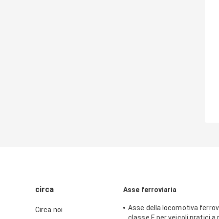
circa
Asse ferroviaria
Asse della locomotiva ferrovi
Circa noi
classe E per veicoli pratici a