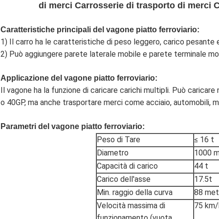
di merci Carrosserie di trasporto di merci C
Caratteristiche principali del vagone piatto ferroviario:
1) Il carro ha le caratteristiche di peso leggero, carico pesante 
2) Può aggiungere parete laterale mobile e parete terminale mobi
Applicazione del vagone piatto ferroviario
:
Il vagone ha la funzione di caricare carichi multipli. Può caricar
o 40GP, ma anche trasportare merci come acciaio, automobili, me
Parametri del vagone piatto ferroviario:
Peso di Tare
≤ 16 t
Diametro
1000 
Capacità di carico
44 t
Carico dell'asse
17.5t
Min. raggio della curva
88 met
Velocità massima di
75 km/
funzionamento (vuota,