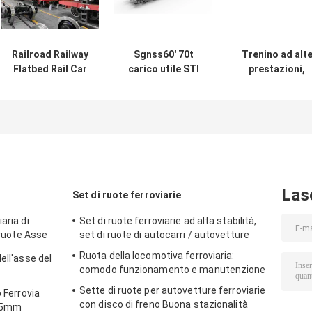
Railroad Railway
Sgnss60' 70t
Trenino ad alt
Flatbed Rail Car
carico utile STI
prestazioni,
TSI EN UIC
Camione a piana
Trenino a piatt
Standard Flat
tela frenata
Wagon
personalizzata
Las
Set di ruote ferroviarie
aria di
Set di ruote ferroviarie ad alta stabilità,
 ruote Asse
set di ruote di autocarri / autovetture
Ruota della locomotiva ferroviaria:
ell'asse del
comodo funzionamento e manutenzione
Sette di ruote per autovetture ferroviarie
o Ferrovia
con disco di freno Buona stazionalità
435mm