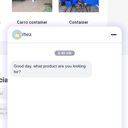
e
Carro container
Container
ferroviario Carro
ferroviario carro
rhea
a
piatto carico
piatto 120 kw/h
merci multiple
Max velocità di
esercizio
standard
8:49 AM
Good day, what product are you looking 
for?
ciare messaggio