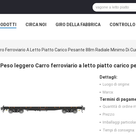
RODOTTI
CIRCA NOI
GIRO DELLA FABBRICA
CONTROLLO 
o Ferroviario A Letto Piatto Carico Pesante 88m Radiale Minimo Di Cu
Peso leggero Carro ferroviario a letto piatto carico 
Dettagli:
Luogo di origine:
Marca:
Termini di pagame
Quantità di ordine 
Prezzo:
Imballaggi particolar
Tempi di consegna: