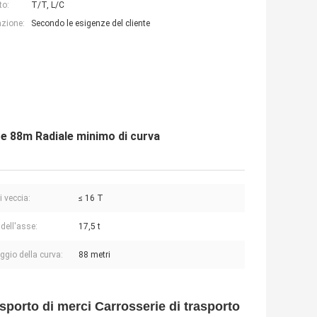
to:
T/T, L/C
azione:
Secondo le esigenze del cliente
te 88m Radiale minimo di curva
i veccia:
≤ 16 T
 dell'asse:
17,5 t
ggio della curva:
88 metri
asporto di merci Carrosserie di trasporto