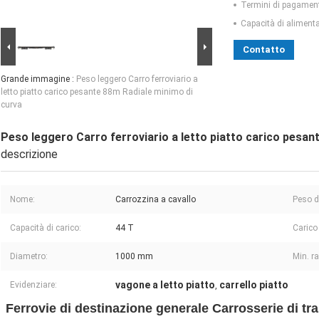
Termini di pagamen
Capacità di aliment
Contatto
Grande immagine :
Peso leggero Carro ferroviario a
letto piatto carico pesante 88m Radiale minimo di
curva
Peso leggero Carro ferroviario a letto piatto carico pesan
descrizione
Nome:
Carrozzina a cavallo
Peso d
Capacità di carico:
44 T
Carico
Diametro:
1000 mm
Min. ra
vagone a letto piatto
carrello piatto
Evidenziare:
,
Ferrovie di destinazione generale Carrosserie di tr