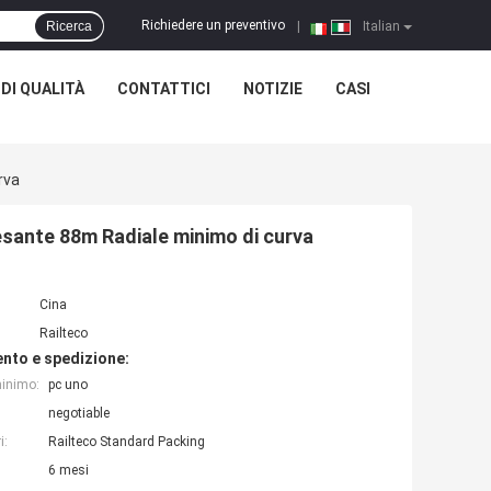
Richiedere un preventivo
Ricerca
|
Italian
DI QUALITÀ
CONTATTICI
NOTIZIE
CASI
rva
pesante 88m Radiale minimo di curva
Cina
Railteco
nto e spedizione:
minimo:
pc uno
negotiable
i:
Railteco Standard Packing
6 mesi