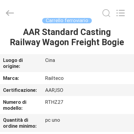
Jiangsu
Railteco
Equipment
Co.,
Ltd..
Carrello ferroviario
All
Rights
AAR Standard Casting
CASA
Reserved.
Railway Wagon Freight Bogie
PRODOTTI
Luogo di
Cina
origine:
CIRCA
NOI
Marca:
Railteco
Certificazione:
AAR,ISO
GIRO
Numero di
RTHZ27
DELLA
modello:
FABBRICA
Quantità di
pc uno
ordine minimo: