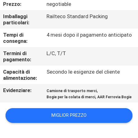
CONTROLLO
Prezzo:
negotiable
DI
Imballaggi
Railteco Standard Packing
particolari:
QUALITÀ
Tempi di
4 mesi dopo il pagamento anticipato
consegna:
CONTATTICI
Termini di
L/C, T/T
pagamento:
NOTIZIE
Capacità di
Secondo le esigenze del cliente
alimentazione:
CASI
Evidenziare:
,
Camione di trasporto merci
,
Bogie per la colata di merci
AAR Ferrovia Bogie
MAPPA
DEL
MIGLIOR PREZZO
SITO