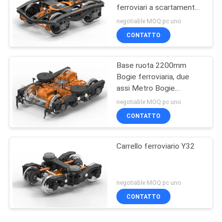
ferroviari a scartamento
standard
negotiable MOQ:pc uno
CONTATTO
Base ruota 2200mm
Bogie ferroviaria, due
assi Metro Bogie
RTHZ14
negotiable MOQ:pc uno
CONTATTO
Carrello ferroviario Y32
negotiable MOQ:pc uno
CONTATTO