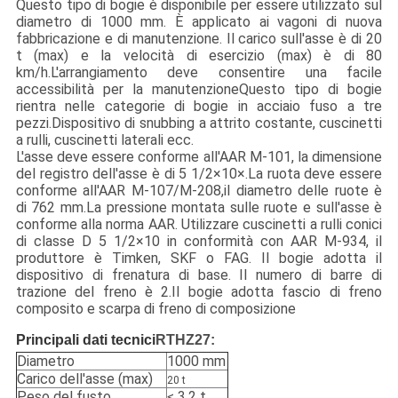
Questo tipo di bogie è disponibile per essere utilizzato sul
diametro di 1000 mm. È applicato ai vagoni di nuova
fabbricazione e di manutenzione. Il carico sull'asse è di 20
t (max) e la velocità di esercizio (max) è di 80
km/h.L'arrangiamento deve consentire una facile
accessibilità per la manutenzioneQuesto tipo di bogie
rientra nelle categorie di bogie in acciaio fuso a tre
pezzi.Dispositivo di snubbing a attrito costante, cuscinetti
a rulli, cuscinetti laterali ecc.
L'asse deve essere conforme all'AAR M-101, la dimensione
del registro dell'asse è di 5 1/2×10×.La ruota deve essere
conforme all'AAR M-107/M-208,il diametro delle ruote è
di 762 mm.La pressione montata sulle ruote e sull'asse è
conforme alla norma AAR. Utilizzare cuscinetti a rulli conici
di classe D 5 1/2×10 in conformità con AAR M-934, il
produttore è Timken, SKF o FAG. Il bogie adotta il
dispositivo di frenatura di base. Il numero di barre di
trazione del freno è 2.Il bogie adotta fascio di freno
composito e scarpa di freno di composizione
Principali dati tecnici
RTHZ27:
Diametro
1000 mm
Carico dell'asse (max)
20 t
Peso del fusto
≤ 3,2 t