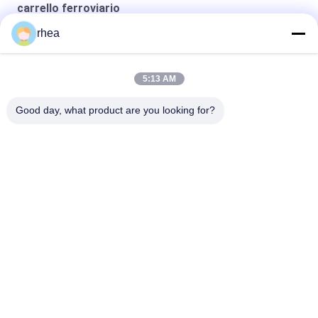
carrello ferroviario
rhea
1000 mm di larghezza ferroviaria 4 ruote AAR standard
Camionetto di servizio ferroviario saldatura 1435 mm
5:13 AM
160 km/h per vagoni ferroviari di passeggeri
Good day, what product are you looking for?
Categorie popolari
Tutti
Pezzi Di Ricambio 
Asse Ferroviaria
Ferroviari
Set Di Ruote 
Carrello Ferroviario
Ferroviarie
Ruote D'acciaio 
Camioni Cisterna 
Della Ferrovia
Ferroviari
Carrozzina A Cavallo
Camionetto A Treno