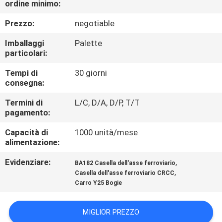
ordine minimo:
CONTROLLO
DI
Prezzo:
negotiable
QUALITÀ
Imballaggi
Palette
particolari:
CONTATTICI
Tempi di
30 giorni
consegna:
NOTIZIE
Termini di
L/C, D/A, D/P, T/T
pagamento:
Capacità di
1000 unità/mese
CASI
alimentazione:
Evidenziare:
,
BA182 Casella dell'asse ferroviario
MAPPA
,
Casella dell'asse ferroviario CRCC
DEL
Carro Y25 Bogie
SITO
MIGLIOR PREZZO