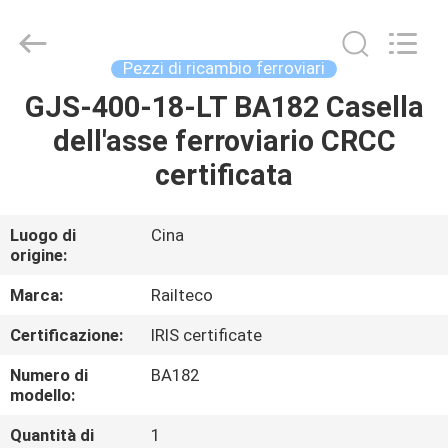
Jiangsu
Railteco
Equipment
Co.,
Ltd..
Pezzi di ricambio ferroviari
All
Rights
GJS-400-18-LT BA182 Casella
CASA
Reserved.
dell'asse ferroviario CRCC
PRODOTTI
certificata
CIRCA
Luogo di
Cina
origine:
NOI
Marca:
Railteco
GIRO
Certificazione:
IRIS certificate
DELLA
Numero di
BA182
FABBRICA
modello:
Quantità di
1