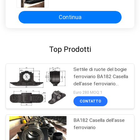
Continua
Top Prodotti
Settile di ruote del bogie
ferroviario BA182 Casella
dell'asse ferroviario
Casella del bogie
Euro 280 MOQ:1
ferroviario Parti
CONTATTO
BA182 Casella dell'asse
ferroviario