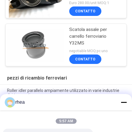
Euro 280.00/unit MOQ:1
CONTATTO
Scatola assale per
carrello ferroviario
Y32MS
negotiable MOQ:pc uno
CONTATTO
pezzi di ricambio ferroviari
Roller idler parallelo ampiamente utilizzato in varie industrie
dei trasporti
rhea
Sound Off Roller ampiamente utilizzato in molti tipi di
trasporto
5:57 AM
Roller idler a prova di esplosione ampiamente utilizzati
nell'industria dei trasporti