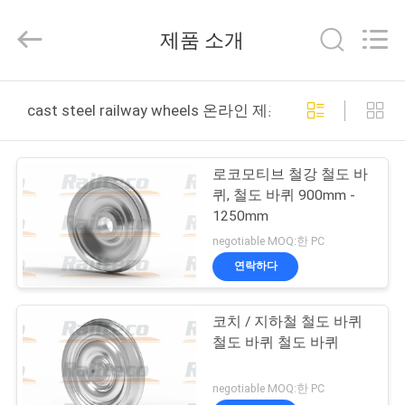
-
2026
Jiangsu
제품 소개
Railteco
Equipment
Co.,
Ltd..
집
All
Rights
cast steel railway wheels 온라인 제조
Reserved.
제
로코모티브 철강 철도 바
품
퀴, 철도 바퀴 900mm -
1250mm
negotiable MOQ:한 PC
우
연락하다
리
코치 / 지하철 철도 바퀴
에
철도 바퀴 철도 바퀴
대
negotiable MOQ:한 PC