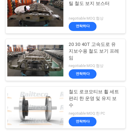
틸 철도 보지 보스터
사
negotiable MOQ:협상
이
연락하다
트
20 30 40T 고속도로 유
맵
지보수용 철도 보기 프레
임
PRIVACY
negotiable MOQ:협상
연락하다
POLICY
철도 로코모티브 휠 세트
편리 한 운영 및 유지 보
수
negotiable MOQ:한 PC
연락하다