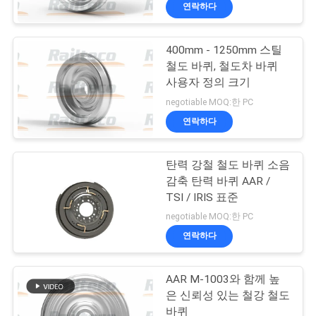
하
연락하다
여
400mm - 1250mm 스틸
철도 바퀴, 철도차 바퀴
공
사용자 정의 크기
장
negotiable MOQ:한 PC
연락하다
여
행
탄력 강철 철도 바퀴 소음
감축 탄력 바퀴 AAR /
TSI / IRIS 표준
품
negotiable MOQ:한 PC
질
연락하다
관
AAR M-1003와 함께 높
리
은 신뢰성 있는 철강 철도
바퀴