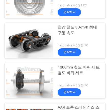
negotiable MOQ:1 PC
연
연락하다
락
철강 철도 80km/h 최대
주
구동 속도
세
negotiable MOQ:한 PC
요
연락하다
뉴
1000mm 철도 바퀴 세트,
철도 바퀴 세트
스
negotiable MOQ:한 PC
경
연락하다
우
AAR 표준 스테인리스 스