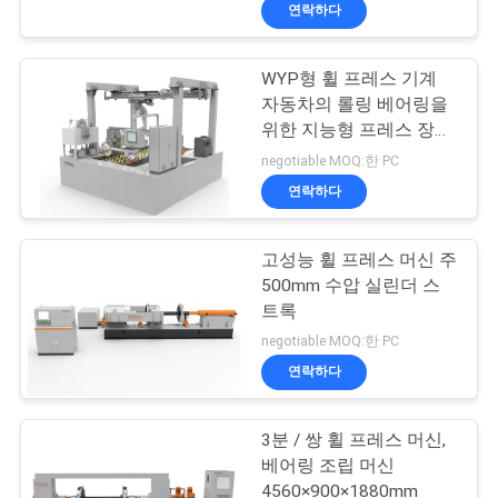
하
연락하다
여
WYP형 휠 프레스 기계
29
자동차의 롤링 베어링을
공
위한 지능형 프레스 장착
철도 대차
장치
장
negotiable MOQ:한 PC
연락하다
여
행
고성능 휠 프레스 머신 주
500mm 수압 실린더 스
트록
품
23
negotiable MOQ:한 PC
질
연락하다
철도 휠 세트
관
3분 / 쌍 휠 프레스 머신,
리
베어링 조립 머신
4560×900×1880mm