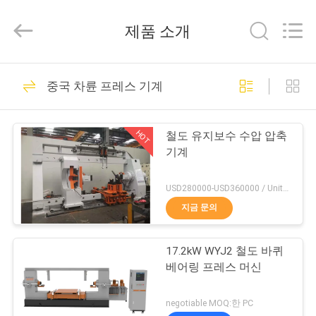
-
2026
Jiangsu
제품 소개
Railteco
Equipment
Co.,
Ltd..
집
All
45
Rights
중국 차륜 프레스 기계
Reserved.
철도 부품
제
HOT
철도 유지보수 수압 압축
품
기계
USD280000-USD360000 / Unit MOQ:1
우
지금 문의
22
리
17.2kW WYJ2 철도 바퀴
에
철도 축
베어링 프레스 머신
대
negotiable MOQ:한 PC