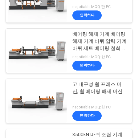
negotiable MOQ:한 PC
연
연락하다
20
락
베어링 해제 기계 베어링
주
스틸 레일 휠
해제 기계 바퀴 압력 기계
세
바퀴 세트 베어링 철회 기
계
negotiable MOQ:한 PC
요
연락하다
뉴
고 내구성 휠 프레스 머
3
신, 휠 베어링 해제 머신
스
철도 탱크차량
negotiable MOQ:한 PC
경
연락하다
우
3500kN 바퀴 조립 기계