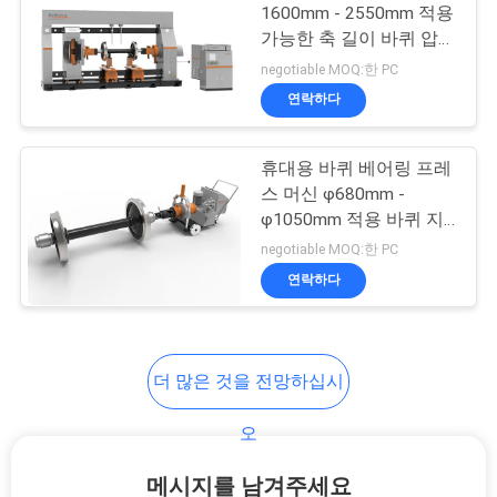
1600mm - 2550mm 적용
가능한 축 길이 바퀴 압축
사
8
기계
negotiable MOQ:한 PC
이
연락하다
평면 열차
트
휴대용 바퀴 베어링 프레
맵
스 머신 φ680mm -
φ1050mm 적용 바퀴 지
름
PRIVACY
negotiable MOQ:한 PC
연락하다
POLICY
6
홉버 워크
더 많은 것을 전망하십시
오
메시지를 남겨주세요