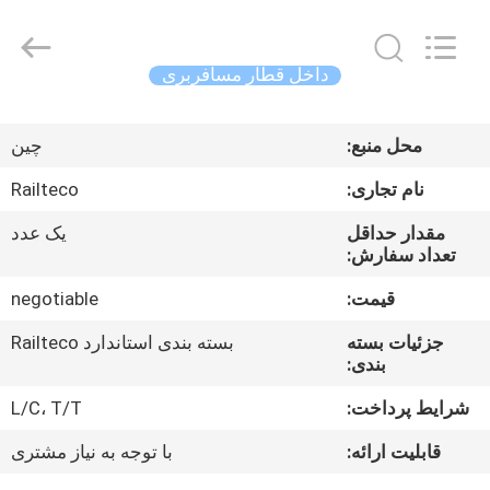
Jiangsu
Railteco
Equipment
Co.,
Ltd..
داخل قطار مسافربری
All
Rights
خانه
Reserved.
محل منبع:
چین
محصولات
نام تجاری:
Railteco
مقدار حداقل
یک عدد
دربارهی
تعداد سفارش:
ما
قیمت:
negotiable
جزئیات بسته
بسته بندی استاندارد Railteco
کارخانه
بندی:
تور
شرایط پرداخت:
L/C، T/T
قابلیت ارائه:
با توجه به نیاز مشتری
کنترل