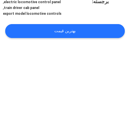
برجسته:
,
کیفیت
electric locomotive control panel
,
train driver cab panel
export model locomotive controls
تماس
با
بهترین قیمت
ما
اخبار
همه
موارد
نقشه
سایت