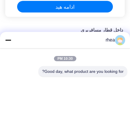
ادامه هید
داخل قطار مسافربری
rhea
کنسول راننده مدل صادراتی
Export model subway driver's cab control panel
10:30 PM
Export model electric locomotive driver's cab control panel
Good day, what product are you looking for?
دسته بندی های محبوب
همه
محور راه آهن
قطعات یدکی راه آهن
مجموعه چرخ های راه 
ماشين قطار
آهن