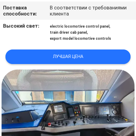
КАЧЕСТВА
Поставка
В соответствии с требованиями
способности:
клиента
СВЯЖИТЕСЬ
Высокий свет:
,
electric locomotive control panel
,
МЫ
train driver cab panel
export model locomotive controls
НОВОСТИ
ЛУЧШАЯ ЦЕНА
СЛУЧАИ
КАРТА
САЙТА
PRIVACY
POLICY