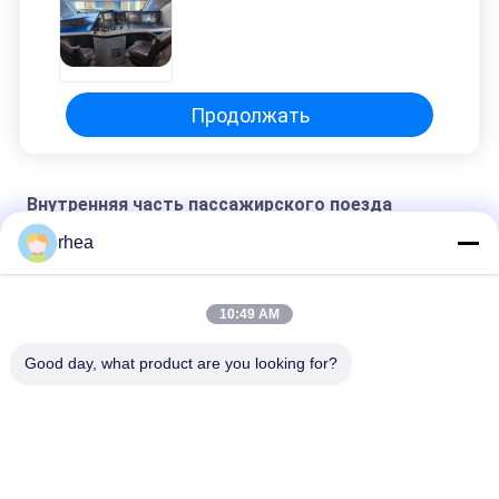
Продолжать
Внутренняя часть пассажирского поезда
rhea
Экспорт модели консоли машиниста
Export model subway driver's cab control panel
10:49 AM
Export model electric locomotive driver's cab control panel
Good day, what product are you looking for?
Популярные категории
Все
Железнодорожные 
Железнодорожная 
Запчасти
Ось