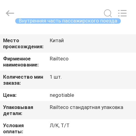
Railteco
Equipment
Co.,
Ltd..
All
Внутренняя часть пассажирского поезда
Rights
Reserved.
ДОМ
Место
Китай
происхождения:
ПРОДУКТЫ
Фирменное
Railteco
наименование:
О
Количество мин
1 шт.
НАС
заказа:
Цена:
negotiable
ПУТЕШЕСТВИЕ
Упаковывая
Railteco стандартная упаковка
ФАБРИКИ
детали:
Условия
Л/К, Т/Т
ПРОВЕРКА
оплаты: