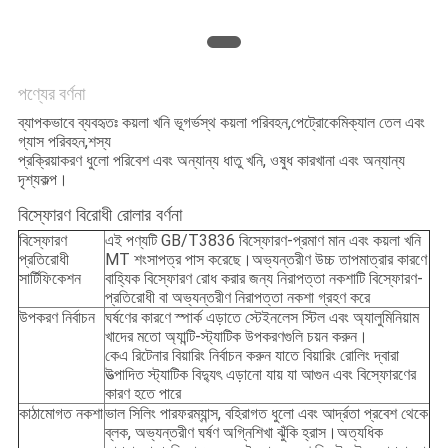
ম্যাপ
PRIVACY
পণ্যের বর্ণনা
POLICY
ব্যাপকভাবে ব্যবহৃতঃ কয়লা খনি ভূগর্ভস্থ কয়লা পরিবহন,পেট্রোকেমিক্যাল তেল এবং
গ্যাস পরিবহন,শস্য
প্রক্রিয়াকরণ ধুলো পরিবেশ এবং অন্যান্য ধাতু খনি, ওষুধ কারখানা এবং অন্যান্য
দৃশ্যকল্প।
বিস্ফোরণ বিরোধী রোলার বর্ণনা
বিস্ফোরণ
এই পণ্যটি GB/T3836 বিস্ফোরণ-প্রমাণ মান এবং কয়লা খনি
প্রতিরোধী
MT শংসাপত্র পাস করেছে।অভ্যন্তরীণ উচ্চ তাপমাত্রার কারণে
সার্টিফিকেশন
বাহ্যিক বিস্ফোরণ রোধ করার জন্য নিরাপত্তা নকশাটি বিস্ফোরণ-
প্রতিরোধী বা অভ্যন্তরীণ নিরাপত্তা নকশা গ্রহণ করে
উপকরণ নির্বাচন
ঘর্ষণের কারণে স্পার্ক এড়াতে স্টেইনলেস স্টিল এবং অ্যালুমিনিয়াম
খাদের মতো অ্যান্টি-স্ট্যাটিক উপকরণগুলি চয়ন করুন।
কেএ রিটেনার বিয়ারিং নির্বাচন করুন যাতে বিয়ারিং রোলিং দ্বারা
উত্পাদিত স্ট্যাটিক বিদ্যুৎ এড়ানো যায় যা আগুন এবং বিস্ফোরণের
কারণ হতে পারে
কাঠামোগত নকশা
ভাল সিলিং পারফরম্যান্স, বহিরাগত ধুলো এবং আর্দ্রতা প্রবেশ থেকে
ব্লক, অভ্যন্তরীণ ঘর্ষণ অগ্নিশিখা ঝুঁকি হ্রাস।অত্যধিক