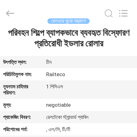
Jiangsu
Railteco
Equipment
Co.,
Ltd..
রেলওয়ে খুচরা যন্ত্রাংশ
All
Rights
Reserved.
পরিবহন শিল্পে ব্যাপকভাবে ব্যবহৃত বিস্ফোরণ
বাড়ি
প্রতিরোধী ইডলার রোলার
পণ্য
উৎপত্তি স্থল:
চীন
আমাদের
পরিচিতিমুলক নাম:
Railteco
সম্পর্কে
ন্যূনতম চাহিদার
1 পিসিএস
পরিমাণ:
কারখানা
মূল্য:
negotiable
ভ্রমণ
প্যাকেজিং বিবরণ:
রেলটেকো স্ট্যান্ডার্ড প্যাকিং
পরিশোধের শর্ত:
, এল/সি, টি/টি
মান