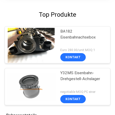
Top Produkte
BA182
Eisenbahnachsebox
Euro 280.00/unit MOQ:1
KONTAKT
Y32MS Eisenbahn-
Drehgestell-Achslager
negotiable MOQ:PC einer
KONTAKT