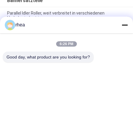
Bahnersatzteile
Parallel Idler Roller, weit verbreitet in verschiedenen
Verkehrsindustrien
rhea
Sound Off Roller wird häufig in vielen Arten von
Transportmitteln eingesetzt.
6:26 PM
Explosionsgeschützte Umlenkrollen, weit verbreitet in der
Transportindustrie
Good day, what product are you looking for?
Beliebte Kategorien
Alle
Bahnersatzteile
Eisenbahnachse
Eisenbahndrehgestell
Eisenbahnrad-Set
Stahlschienen-Räder
Eisenbahntankwagen