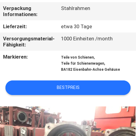
Verpackung
Stahlrahmen
TRETEN
Informationen:
SIE
Lieferzeit:
etwa 30 Tage
MIT
Versorgungsmaterial-
1000 Einheiten /month
UNS
Fähigkeit:
IN
Markieren:
,
Teile von Schienen
,
VERBINDUNG
Teile für Schienenwagen
BA182 Eisenbahn-Achse Gehäuse
NACHRICHTEN
BESTPREIS
FÄLLE
SITEMAP