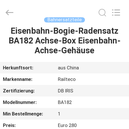
Railteco
Equipment
Co.,
Ltd..
All
Bahnersatzteile
Rights
Reserved.
Eisenbahn-Bogie-Radensatz
HAUS
BA182 Achse-Box Eisenbahn-
PRODUKTE
Achse-Gehäuse
ÜBER
Herkunftsort:
aus China
UNS
Markenname:
Railteco
Zertifizierung:
DB IRIS
FABRIK-
Modellnummer:
BA182
AUSFLUG
Min Bestellmenge:
1
QUALITÄTSKONTROLLE
Preis:
Euro 280