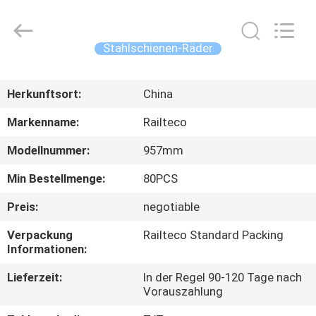
Railteco
Equipment
Co.,
Ltd..
All
Stahlschienen-Räder
Rights
Reserved.
HAUS
Herkunftsort:
China
PRODUKTE
Markenname:
Railteco
Modellnummer:
957mm
ÜBER
Min Bestellmenge:
80PCS
UNS
Preis:
negotiable
FABRIK-
Verpackung
Railteco Standard Packing
Informationen:
AUSFLUG
Lieferzeit:
In der Regel 90-120 Tage nach
Vorauszahlung
QUALITÄTSKONTROLLE