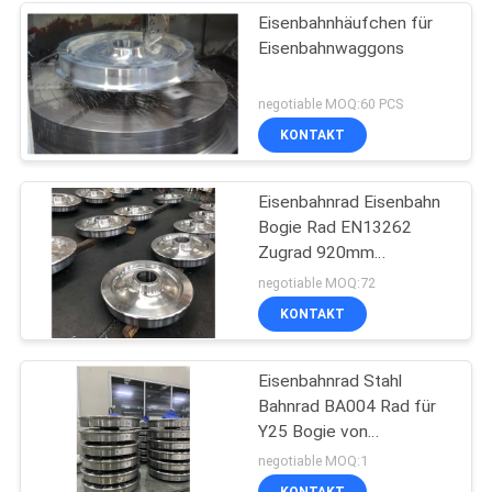
Eisenbahnhäufchen für
Eisenbahnwaggons
negotiable MOQ:60 PCS
KONTAKT
Eisenbahnrad Eisenbahn
Bogie Rad EN13262
Zugrad 920mm
Waggonrad
negotiable MOQ:72
KONTAKT
Eisenbahnrad Stahl
Bahnrad BA004 Rad für
Y25 Bogie von
Eisenbahnwagen
negotiable MOQ:1