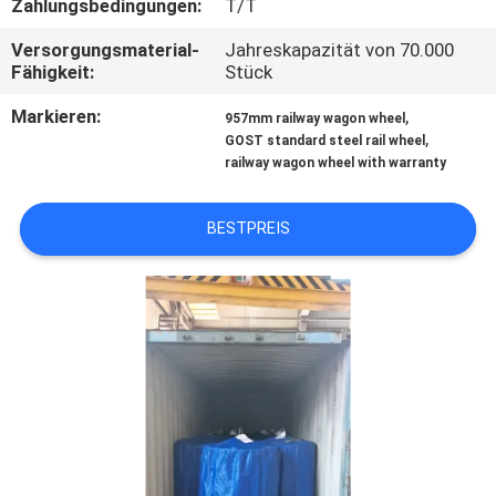
Zahlungsbedingungen:
T/T
TRETEN
Versorgungsmaterial-
Jahreskapazität von 70.000
Fähigkeit:
Stück
SIE
Markieren:
,
MIT
957mm railway wagon wheel
,
GOST standard steel rail wheel
UNS
railway wagon wheel with warranty
IN
BESTPREIS
VERBINDUNG
NACHRICHTEN
FÄLLE
SITEMAP