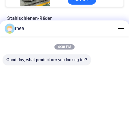
KONTAKT
Stahlschienen-Räder
rhea
K36 Rad EN Standard Klasse C Material
840mm Wheel EN standard ER7 Material
4:38 PM
915 mm Rad für Metro Wagon
Good day, what product are you looking for?
Beliebte Kategorien
Alle
Bahnersatzteile
Eisenbahnachse
Eisenbahndrehgestell
Eisenbahnrad-Set
Stahlschienen-Räder
Eisenbahntankwagen