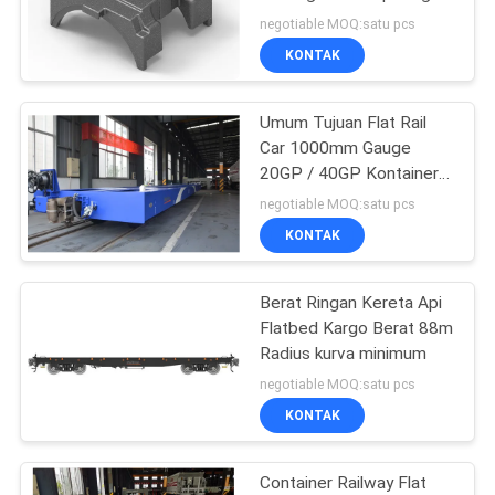
Adapter
negotiable MOQ:satu pcs
KONTAK
Umum Tujuan Flat Rail
Car 1000mm Gauge
20GP / 40GP Kontainer
Flat Wagon Flat Car
negotiable MOQ:satu pcs
KONTAK
Berat Ringan Kereta Api
Flatbed Kargo Berat 88m
Radius kurva minimum
negotiable MOQ:satu pcs
KONTAK
Container Railway Flat