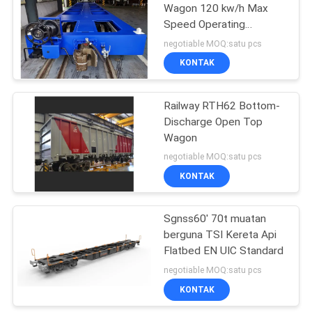
Wagon 120 kw/h Max
Speed Operating
Standard
negotiable MOQ:satu pcs
KONTAK
Railway RTH62 Bottom-
Discharge Open Top
Wagon
negotiable MOQ:satu pcs
KONTAK
Sgnss60' 70t muatan
berguna TSI Kereta Api
Flatbed EN UIC Standard
negotiable MOQ:satu pcs
KONTAK