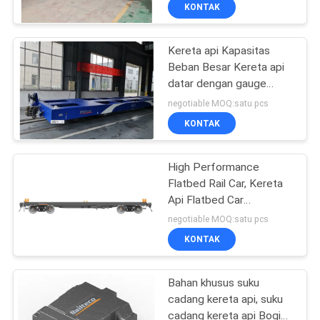
KUALITAS
KONTAK
Kereta api Kapasitas
HUBUNGI
Beban Besar Kereta api
KAMI
datar dengan gauge
standar
negotiable MOQ:satu pcs
BERITA
KONTAK
SEMUA
High Performance
Flatbed Rail Car, Kereta
KASUS
Api Flatbed Car
Customized Brake
negotiable MOQ:satu pcs
SITEMAP
KONTAK
PRIVACY
Bahan khusus suku
cadang kereta api, suku
POLICY
cadang kereta api Bogie