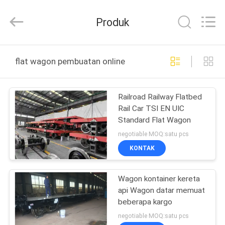
Jiangsu
Railteco
Equipment
Produk
Co.,
Ltd..
All
Rights
RUMAH
Reserved.
flat wagon pembuatan online
PRODUK
Railroad Railway Flatbed
Rail Car TSI EN UIC
TENTANG
Standard Flat Wagon
KITA
negotiable MOQ:satu pcs
KONTAK
WISATA
Wagon kontainer kereta
PABRIK
api Wagon datar memuat
beberapa kargo
KONTROL
negotiable MOQ:satu pcs