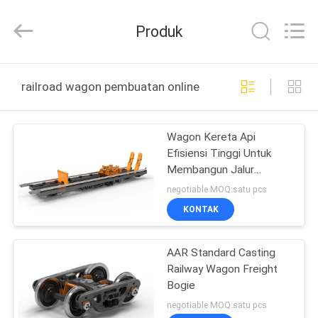
Jiangsu
Railteco
Equipment
Produk
Co.,
Ltd..
All
Rights
RUMAH
Reserved.
railroad wagon pembuatan online
PRODUK
Wagon Kereta Api
Efisiensi Tinggi Untuk
TENTANG
Membangun Jalur
KITA
Operasi yang Dapat
negotiable MOQ:satu pcs
Diandalkan
KONTAK
WISATA
AAR Standard Casting
PABRIK
Railway Wagon Freight
Bogie
KONTROL
negotiable MOQ:satu pcs