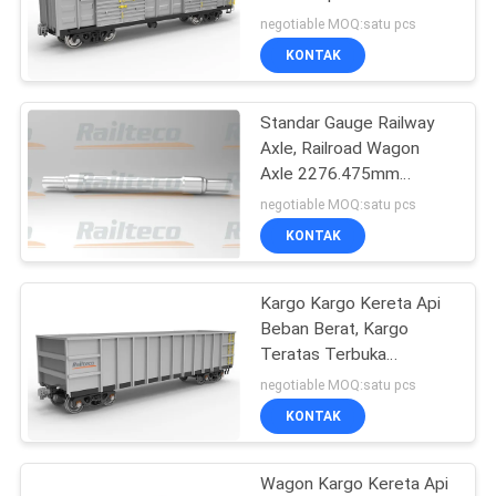
Kapasitas Volume
negotiable MOQ:satu pcs
KONTAK
Standar Gauge Railway
Axle, Railroad Wagon
Axle 2276.475mm
Panjang
negotiable MOQ:satu pcs
KONTAK
Kargo Kargo Kereta Api
Beban Berat, Kargo
Teratas Terbuka
Kekuatan Kekuatan 450
negotiable MOQ:satu pcs
MPa
KONTAK
Wagon Kargo Kereta Api