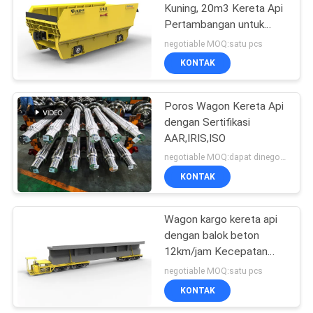
Kuning, 20m3 Kereta Api
Pertambangan untuk
Mengangkut Bijih
negotiable MOQ:satu pcs
Tambang
KONTAK
Poros Wagon Kereta Api
dengan Sertifikasi
AAR,IRIS,ISO
negotiable MOQ:dapat dinegosiasikan
KONTAK
Wagon kargo kereta api
dengan balok beton
12km/jam Kecepatan
operasi maksimum
negotiable MOQ:satu pcs
KONTAK