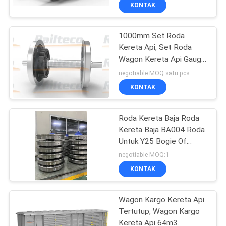
KUALITAS
KONTAK
1000mm Set Roda
HUBUNGI
Kereta Api, Set Roda
KAMI
Wagon Kereta Api Gauge
Meter
negotiable MOQ:satu pcs
BERITA
KONTAK
SEMUA
Roda Kereta Baja Roda
Kereta Baja BA004 Roda
KASUS
Untuk Y25 Bogie Of
Railway Wagon
negotiable MOQ:1
SITEMAP
KONTAK
PRIVACY
Wagon Kargo Kereta Api
Tertutup, Wagon Kargo
POLICY
Kereta Api 64m3