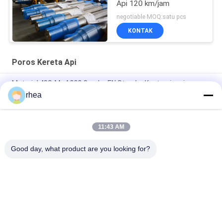
Api 120 km/jam
negotiable MOQ:satu pcs
KONTAK
Poros Kereta Api
Material 42CrMo4 838 Gandar EN Standar Kustomisasi
rhea
IRS R-16/95 Rail Axle Black Forged Axle LHB Axle Untuk Kereta
Api Wagon Kereta Api
11:43 AM
IRS R-16/95 Sekrup Kereta Api Dia 840mm Sekrup Semi
Finished Untuk Wagon Kereta Api
Good day, what product are you looking for?
Bad Request
Semua
Suku Cadang Kereta 
Poros Kereta Api
Api