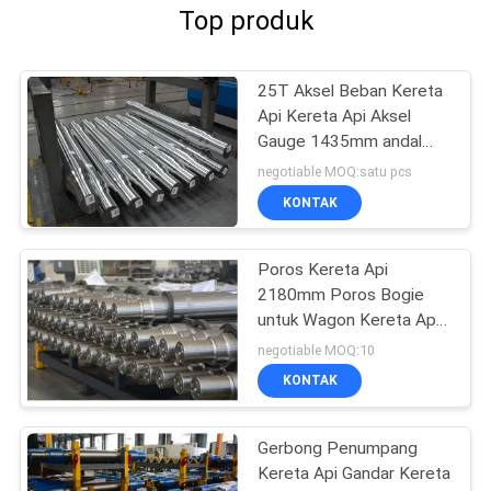
Top produk
25T Aksel Beban Kereta
Api Kereta Api Aksel
Gauge 1435mm andal
AAR / GOST / TSI
negotiable MOQ:satu pcs
Standar
KONTAK
Poros Kereta Api
2180mm Poros Bogie
untuk Wagon Kereta Api
AAR / TSI / EN
negotiable MOQ:10
KONTAK
Gerbong Penumpang
Kereta Api Gandar Kereta