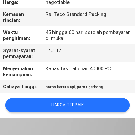
Harga:
negotiable
KUALITAS
Kemasan
RailTeco Standard Packing
rincian:
HUBUNGI
KAMI
Waktu
45 hingga 60 hari setelah pembayaran
pengiriman:
di muka
Syarat-syarat
L/C, T/T
BERITA
pembayaran:
Menyediakan
Kapasitas Tahunan 40000 PC
SEMUA
kemampuan:
KASUS
Cahaya Tinggi:
,
poros kereta api
poros gerbong
SITEMAP
HARGA TERBAIK
PRIVACY
POLICY