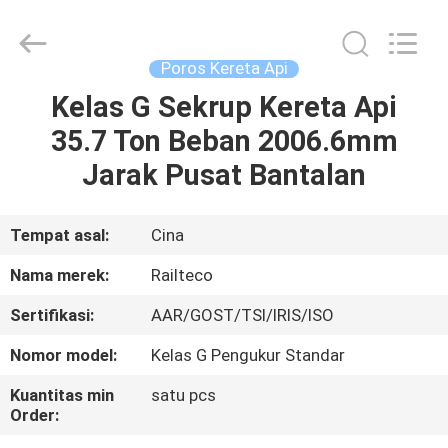
Jiangsu
Railteco
Equipment
Co.,
Ltd..
Poros Kereta Api
All
Rights
Kelas G Sekrup Kereta Api
RUMAH
Reserved.
35.7 Ton Beban 2006.6mm
PRODUK
Jarak Pusat Bantalan
TENTANG
Tempat asal:
Cina
KITA
Nama merek:
Railteco
Sertifikasi:
AAR/GOST/TSI/IRIS/ISO
WISATA
Nomor model:
Kelas G Pengukur Standar
PABRIK
Kuantitas min
satu pcs
Order:
KONTROL