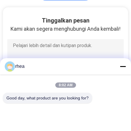
Interior Kereta Api
Tinggalkan pesan
Penumpang
Kami akan segera menghubungi Anda kembali!
2
rhea
Mesin putar roda
kereta api
8:02 AM
Good day, what product are you looking for?
Bad Request
Semua
Suku Cadang Kereta 
Poros Kereta Api