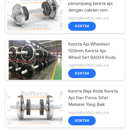
penumpang kereta api
dengan cakram rem
8
Stabilitas yang baik
negotiable MOQ:satu pcs
Desain manusiawi
KONTAK
Kereta api flatbed
Kereta Api Wheelset
920mm Kereta Api
Wheel Set BA004 Roda
Keandalan Tinggi Dengan
negotiable MOQ:satu pcs
Sertifikasi TSI
KONTAK
6
Kereta Baja Roda Kereta
Hopper Wagon
Api Dan Poros Sifat
Mekanis Yang Baik
negotiable MOQ:satu pcs
KONTAK