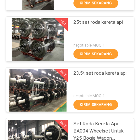
KUALITAS
KIRIM SEKARANG
HOT
25t set roda kereta api
HUBUNGI
29
KAMI
Bogie Kereta Api
negotiable MOQ:1
BERITA
KIRIM SEKARANG
HOT
SEMUA
23.5t set roda kereta api
KASUS
23
negotiable MOQ:1
SITEMAP
KIRIM SEKARANG
Set roda kereta api
HOT
PRIVACY
Set Roda Kereta Api
BA004 Wheelset Untuk
POLICY
Y25 Bogie Wagon