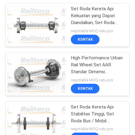
Set Roda Kereta Api
10
Kekuatan yang Dapat
Wagon kargo kereta
Diandalkan, Set Roda
Kereta Api Standar
negotiable MOQ:satu pcs
api
Internasional
KONTAK
High Performance Urban
Rail Wheel Set AAR
Standar Dimensi
3
Disesuaikan
negotiable MOQ:satu pcs
Mobil Kereta Api
KONTAK
Penumpang
Set Roda Kereta Api
Stabilitas Tinggi, Set
Roda Bus / Mobil
Penumpang
negotiable MOQ:satu pcs