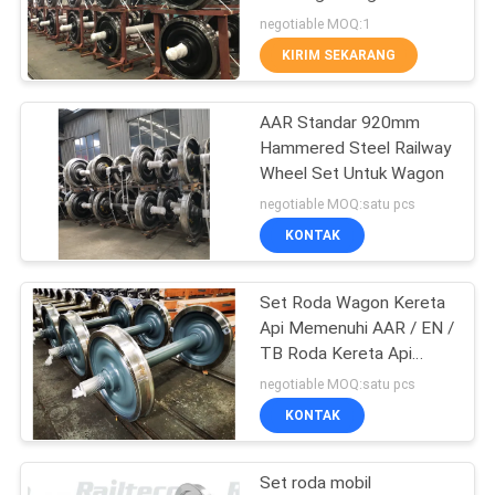
Wheelset TSI Sertifikasi
negotiable MOQ:1
KIRIM SEKARANG
20
AAR Standar 920mm
Roda Rel Baja
Hammered Steel Railway
Wheel Set Untuk Wagon
negotiable MOQ:satu pcs
KONTAK
Set Roda Wagon Kereta
3
Api Memenuhi AAR / EN /
Wagon tangki kereta
TB Roda Kereta Api
Standar dan Axle
negotiable MOQ:satu pcs
api
Assembly
KONTAK
Set roda mobil