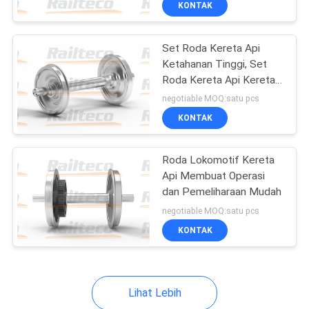
KONTAK
9
Mesin press roda
Set Roda Kereta Api
Ketahanan Tinggi, Set
Roda Kereta Api Kereta
Api tahan aus
negotiable MOQ:satu pcs
KONTAK
7
Roda Lokomotif Kereta
Api Membuat Operasi
Peralatan bengkel
dan Pemeliharaan Mudah
kereta api
negotiable MOQ:satu pcs
KONTAK
Lihat Lebih
20