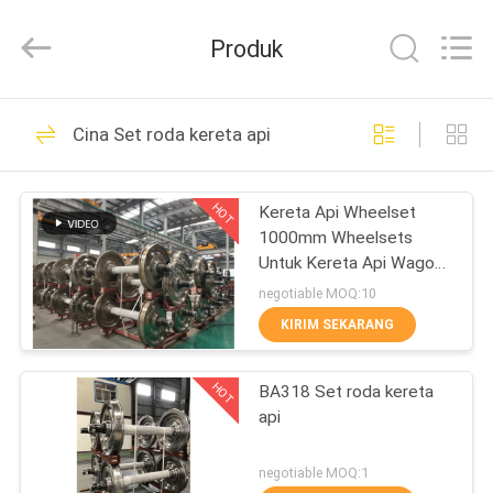
Jiangsu
Railteco
Equipment
Produk
Co.,
Ltd..
All
Rights
RUMAH
Reserved.
45
Cina Set roda kereta api
suku cadang kereta
PRODUK
api
HOT
Kereta Api Wheelset
1000mm Wheelsets
TENTANG
Untuk Kereta Api Wagon
KITA
Wheel dan Axle
negotiable MOQ:10
Assembly
KIRIM SEKARANG
22
WISATA
HOT
BA318 Set roda kereta
PABRIK
Poros Kereta Api
api
KONTROL
negotiable MOQ:1