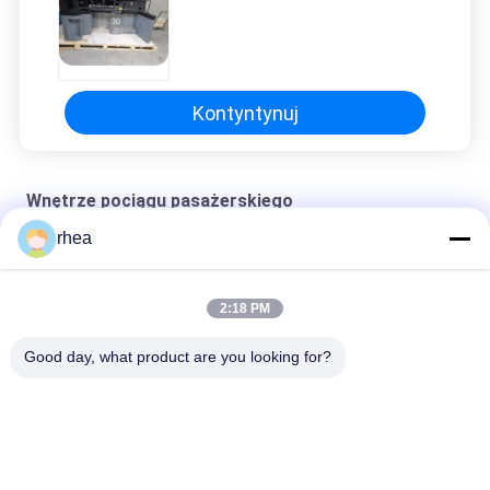
Kontyntynuj
Wnętrze pociągu pasażerskiego
rhea
Eksport modelu Konsoli maszynisty
Export model electric locomotive driver's cab control panel
2:18 PM
Export model electric locomotive driver's cab control panel
Good day, what product are you looking for?
popularne kategorie
Wszystko
Części Zamienne 
Oś Kolejowa
Do Kolei