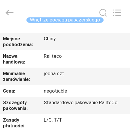
Jiangsu
Railteco
Equipment
Co.,
Ltd..
Wnętrze pociągu pasażerskiego
All
Rights
DOM
Reserved.
Miejsce
Chiny
pochodzenia:
PRODUKTY
Nazwa
Railteco
handlowa:
O
Minimalne
jedna szt
NAS
zamówienie:
Cena:
negotiable
WYCIECZKA
Szczegóły
Standardowe pakowanie RailteCo
PO
pakowania:
FABRYCE
Zasady
L/C, T/T
płatności: