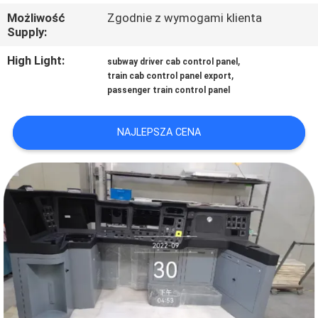
KONTROLA
Możliwość
Zgodnie z wymogami klienta
JAKOŚCI
Supply:
High Light:
,
subway driver cab control panel
,
SKONTAKTUJ
train cab control panel export
passenger train control panel
SIĘ
Z
NAJLEPSZA CENA
NAMI
AKTUALNOŚCI
PRZYPADKI
SITEMAP