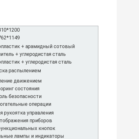
810*1200
762*1149
опластик + арамидный сотовый
итель + углеродистая сталь
опластик + углеродистая сталь
ска распылением
ление движением
оринг состояния
оль безопасности
огательные операции
ая рукоятка управления
отображения приборов
функциональных кнопок
льные лампы и индикаторы