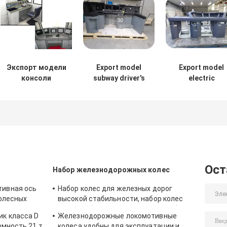
Экспорт модели
Export model
Export model
консоли
subway driver's
electric
машиниста
cab control panel
locomotive
driver's cab
control panel
Ост
Набор железнодорожных колес
ивная ось
Набор колес для железных дорог
колесных
высокой стабильности, набор колес
для автобусов / легковых автомобилей
к класса D
Железнодорожные локомотивные
емность 21 т
колеса удобны для эксплуатации и