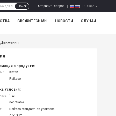
Отправить запрос
Поиск
|
Russian
ЕСТВА
СВЯЖИТЕСЬ МЫ
НОВОСТИ
СЛУЧАИ
 Движения
ия
мация о продукте:
ния:
Китай
Railteco
ка Условия:
каза:
1 шт.
negotiable
и:
Railteco стандартная упаковка
Л/К, Т/Т