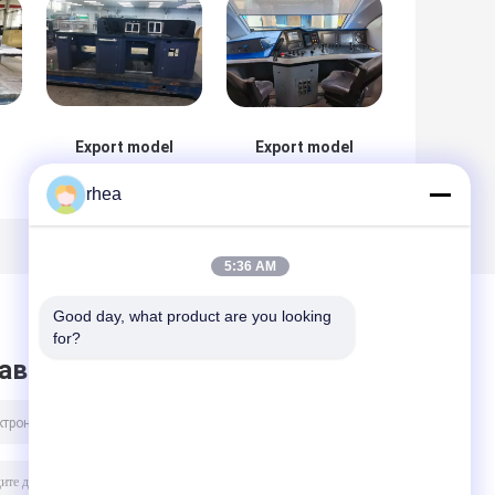
Export model
Export model
electric
electric
rhea
locomotive
locomotive
driver's cab
driver's cab
control panel
control panel
5:36 AM
Good day, what product are you looking 
for?
авить сообщение