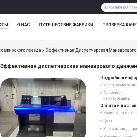
КТЫ
О НАС
ПУТЕШЕСТВИЕ ФАБРИКИ
ПРОВЕРКА КАЧ
ссажирского поезда
Эффективная Диспетчерская Маневрового
Эффективная диспетчерская маневрового движен
Подробная инфор
Место происхожде
Фирменное
наименование:
Оплата и достав
Количество мин за
Цена:
Упаковывая детал
Условия оплаты: