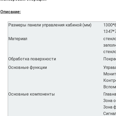
Описание:
Размеры панели управления кабиной (мм)
1300*
1347*
Материал
стекл
заполн
стекл
Обработка поверхности
Покра
Основные функции
Управ
Монит
Контр
Вспом
Основные компоненты
Главн
Зона 
Зона 
Сигна