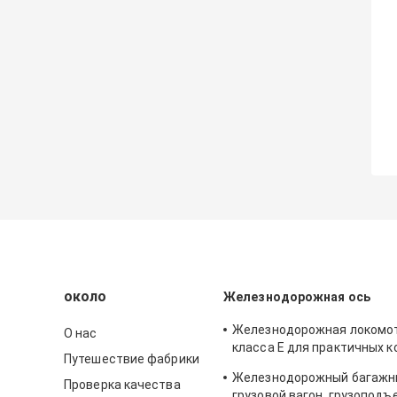
около
Железнодорожная ось
Железнодорожная локомот
О нас
класса Е для практичных 
Путешествие фабрики
транспортных средств
Железнодорожный багажни
Железнодорожная ось
Проверка качества
грузовой вагон, грузоподъ