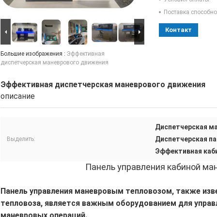
Поставка способно
Контакт
Большие изображения :
Эффективная
диспетчерская маневрового движения
Эффективная диспетчерская маневрового движения
описание
Диспетчерская м
Диспетчерская п
Выделить:
Эффективная каб
Панель управления кабиной ма
Панель управления маневровым тепловозом, также изв
тепловоза, является важным оборудованием для упра
маневровых операций.