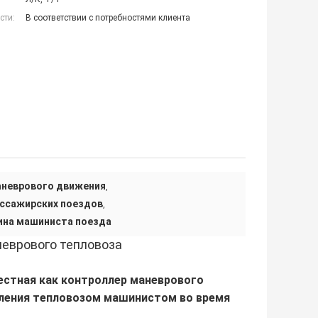
сти:
В соответствии с потребностями клиента
аневрового движения
,
ассажирских поездов
,
ина машиниста поезда
неврового тепловоза
естная как контроллер маневрового
вления тепловозом машинистом во время