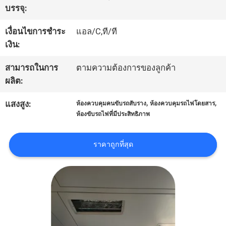
บรรจุ:
โรงงาน
เงื่อนไขการชำระ
แอล/C,ที/ที
เงิน:
ควบคุม
สามารถในการ
ตามความต้องการของลูกค้า
คุณภาพ
ผลิต:
,
,
แสงสูง:
ห้องควบคุมคนขับรถสับราง
ห้องควบคุมรถไฟโดยสาร
ติดต่อ
ห้องขับรถไฟที่มีประสิทธิภาพ
เรา
ราคาถูกที่สุด
ข่าว
ทุก