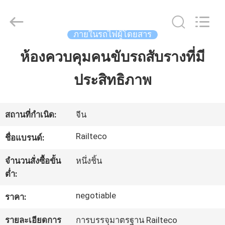
2026
Jiangsu
Railteco
Equipment
Co.,
ภายในรถไฟผู้โดยสาร
Ltd..
All
Rights
ห้องควบคุมคนขับรถสับรางที่มี
บ้าน
Reserved.
ประสิทธิภาพ
ผลิตภัณฑ์
สถานที่กำเนิด:
จีน
เกี่ยว
Railteco
ชื่อแบรนด์:
กับ
จำนวนสั่งซื้อขั้น
หนึ่งชิ้น
ต่ำ:
เรา
negotiable
ราคา:
ทัวร์
รายละเอียดการ
การบรรจุมาตรฐาน Railteco