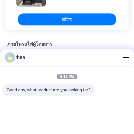
চালিয়ে
ภายในรถไฟผู้โดยสาร
rhea
ส่งออกคอนโซลคนขับ
Export model subway driver's cab control panel
6:12 PM
Export model electric locomotive driver's cab control panel
Good day, what product are you looking for?
หมวดหมู่ยอดนิยม
ทั้งหมด
อะไหล่รถไฟ
คันรถไฟ